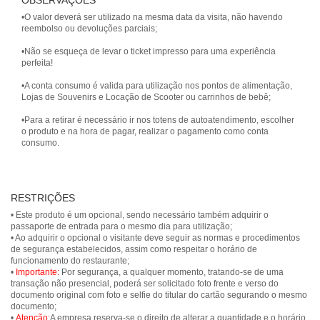
OBSERVAÇÕES
•O valor deverá ser utilizado na mesma data da visita, não havendo
reembolso ou devoluções parciais;
•Não se esqueça de levar o ticket impresso para uma experiência
perfeita!
•A conta consumo é valida para utilização nos pontos de alimentação,
Lojas de Souvenirs e Locação de Scooter ou carrinhos de bebê;
•Para a retirar é necessário ir nos totens de autoatendimento, escolher
o produto e na hora de pagar, realizar o pagamento como conta
consumo.
RESTRIÇÕES
• Este produto é um opcional, sendo necessário também adquirir o
passaporte de entrada para o mesmo dia para utilização;
• Ao adquirir o opcional o visitante deve seguir as normas e procedimentos
de segurança estabelecidos, assim como respeitar o horário de
funcionamento do restaurante;
•
Importante:
Por segurança, a qualquer momento, tratando-se de uma
transação não presencial, poderá ser solicitado foto frente e verso do
documento original com foto e selfie do titular do cartão segurando o mesmo
documento;
•
Atenção:
A empresa reserva-se o direito de alterar a quantidade e o horário