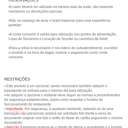
OBSERVAÇÕES
•O valor deverá ser utilizado na mesma data da visita, não havendo
reembolso ou devoluções parciais;
•Não se esqueça de levar o ticket impresso para uma experiência
perfeita!
•A conta consumo é valida para utilização nos pontos de alimentação,
Lojas de Souvenirs e Locação de Scooter ou carrinhos de bebê;
•Para a retirar é necessário ir nos totens de autoatendimento, escolher
o produto e na hora de pagar, realizar o pagamento como conta
consumo.
RESTRIÇÕES
• Este produto é um opcional, sendo necessário também adquirir o
passaporte de entrada para o mesmo dia para utilização;
• Ao adquirir o opcional o visitante deve seguir as normas e procedimentos
de segurança estabelecidos, assim como respeitar o horário de
funcionamento do restaurante;
•
Importante:
Por segurança, a qualquer momento, tratando-se de uma
transação não presencial, poderá ser solicitado foto frente e verso do
documento original com foto e selfie do titular do cartão segurando o mesmo
documento;
•
Atenção:
A empresa reserva-se o direito de alterar a quantidade e o horário