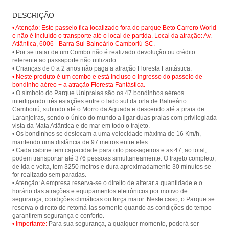
Passeio de bondinho no Parque
Floresta Fantástica - Parque
DESCRIÇÃO
Unipraias em Balneário Camboriú e
Unipraias
tenha um vista panorâmica da cidade
• Atenção: Este passeio fica localizado fora do parque Beto Carrero World
e suas belas praias.
e não é incluído o transporte até o local de partida. Local da atração: Av.
Atlântica, 6006 - Barra Sul Balneário Camboriú-SC.
• Por se tratar de um Combo não é realizado devolução ou crédito
referente ao passaporte não utilizado.
• Neste produto é um combo e está incluso o ingresso do passeio de
bondinho aéreo + a atração Floresta Fantástica.
• O símbolo do Parque Unipraias são os 47 bondinhos aéreos
interligando três estações entre o lado sul da orla de Balneário
Camboriú, subindo até o Morro da Aguada e descendo até a praia de
Laranjeiras, sendo o único do mundo a ligar duas praias com privilegiada
vista da Mata Atlântica e do mar em todo o trajeto.
• Os bondinhos se deslocam a uma velocidade máxima de 16 Km/h,
mantendo uma distância de 97 metros entre eles.
• Cada cabine tem capacidade para oito passageiros e as 47, ao total,
podem transportar até 376 pessoas simultaneamente. O trajeto completo,
de ida e volta, tem 3250 metros e dura aproximadamente 30 minutos se
for realizado sem paradas.
• Atenção: A empresa reserva-se o direito de alterar a quantidade e o
horário das atrações e equipamentos eletrônicos por motivo de
segurança, condições climáticas ou força maior. Neste caso, o Parque se
reserva o direito de retomá-las somente quando as condições do tempo
• Importante:
Para sua segurança, a qualquer momento, poderá ser