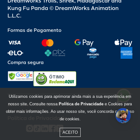
Dreamworks Trolls, Shrek, Madagascar and
Kung Fu Panda © DreamWorks Animation
L.L.C.
Formas de Pagamento
Compra segura
ÓTIMO
Utilizamos cookies para aprimorar ainda mais a sua experiência em
nosso site. Consulte nossa
Política de Privacidade
e Cookies para
Beto Carrero World @ 2026 / Todos os direitos reservados
85.248.987/0001-10
obter mais informações. Ao usar nosso site, você concorda com o uso
Política de Privacidade
de cookies.
ACEITO