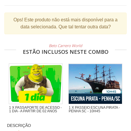
Ops!
Este produto não está mais disponível para a
data selecionada. Que tal tentar outra data?
Beto Carrero World
ESTÃO INCLUSOS NESTE COMBO
1 X PASSAPORTE DE ACESSO -
1 X PASSEIO ESCUNA PIRATA -
1 DIA - A PARTIR DE 02 ANOS
PENHA SC - 10H45
Maravilhoso passeio de 1h30 com
muita aventura na Escuna Pirata do
DESCRIÇÃO
Capitão Gato pelas praias e ilhas da
região de Penha e Piçarras.