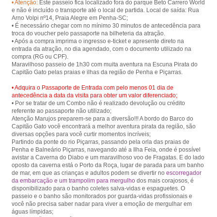
• Atenção:
Este passeio fica localizado fora do parque Beto Carrero World
e não é incluído o transporte até o local de partida. Local de saída: Rua
Arno Volpi nº14, Praia Alegre em Penha-SC;
• É necessário chegar com no mínimo 30 minutos de antecedência para
troca do voucher pelo passaporte na bilheteria da atração.
• Após a compra imprima o ingresso e-ticket e apresente direto na
entrada da atração, no dia agendado, com o documento utilizado na
compra (RG ou CPF).
Maravilhoso passeio de 1h30 com muita aventura na Escuna Pirata do
• Adquira o Passaporte de Entrada com pelo menos 01 dia de
antecedência a data da visita para obter um valor diferenciado;
• Por se tratar de um Combo não é realizado devolução ou crédito
referente ao passaporte não utilizado;
Atenção Marujos preparem-se para a diversão!!! A bordo do Barco do
Capitão Gato você encontrará a melhor aventura pirata da região, são
diversas opções para você curtir momentos incríveis;
Partindo da ponte do rio Piçarras, passando pela orla das praias de
Penha e Balneário Piçarras, navegando até a Ilha Feia, onde é possível
avistar a Caverna do Diabo e um maravilhoso voo de Fragatas. E do lado
oposto da caverna está o Porto da Roça, lugar de parada para um banho
de mar, em que as crianças e adultos podem se divertir no
escorregador
da embarcação e um trampolim para mergulho
dos mais corajosos, é
disponibilizado para o banho coletes salva-vidas e espaguetes. O
passeio e o banho são monitorados por guarda-vidas profissionais e
você não precisa saber nadar para viver a emoção de mergulhar em
águas límpidas;