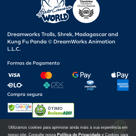
Dreamworks Trolls, Shrek, Madagascar and
Kung Fu Panda © DreamWorks Animation
L.L.C.
Formas de Pagamento
Compra segura
ÓTIMO
Utilizamos cookies para aprimorar ainda mais a sua experiência em
nosso site. Consulte nossa
Política de Privacidade
e Cookies para
Beto Carrero World @ 2026 / Todos os direitos reservados