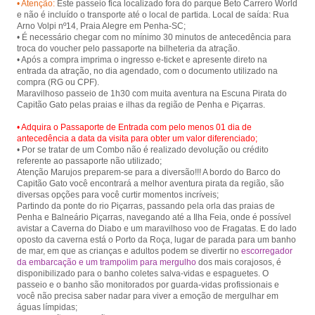
• Atenção:
Este passeio fica localizado fora do parque Beto Carrero World
e não é incluído o transporte até o local de partida. Local de saída: Rua
Arno Volpi nº14, Praia Alegre em Penha-SC;
• É necessário chegar com no mínimo 30 minutos de antecedência para
troca do voucher pelo passaporte na bilheteria da atração.
• Após a compra imprima o ingresso e-ticket e apresente direto na
entrada da atração, no dia agendado, com o documento utilizado na
compra (RG ou CPF).
Maravilhoso passeio de 1h30 com muita aventura na Escuna Pirata do
• Adquira o Passaporte de Entrada com pelo menos 01 dia de
antecedência a data da visita para obter um valor diferenciado;
• Por se tratar de um Combo não é realizado devolução ou crédito
referente ao passaporte não utilizado;
Atenção Marujos preparem-se para a diversão!!! A bordo do Barco do
Capitão Gato você encontrará a melhor aventura pirata da região, são
diversas opções para você curtir momentos incríveis;
Partindo da ponte do rio Piçarras, passando pela orla das praias de
Penha e Balneário Piçarras, navegando até a Ilha Feia, onde é possível
avistar a Caverna do Diabo e um maravilhoso voo de Fragatas. E do lado
oposto da caverna está o Porto da Roça, lugar de parada para um banho
de mar, em que as crianças e adultos podem se divertir no
escorregador
da embarcação e um trampolim para mergulho
dos mais corajosos, é
disponibilizado para o banho coletes salva-vidas e espaguetes. O
passeio e o banho são monitorados por guarda-vidas profissionais e
você não precisa saber nadar para viver a emoção de mergulhar em
águas límpidas;