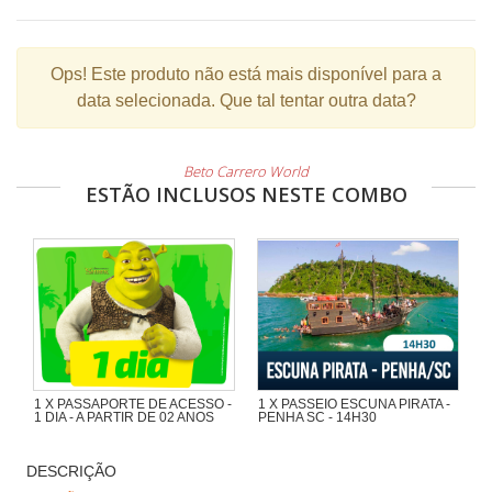
Ops!
Este produto não está mais disponível para a
data selecionada. Que tal tentar outra data?
Beto Carrero World
ESTÃO INCLUSOS NESTE COMBO
1 X PASSAPORTE DE ACESSO -
1 X PASSEIO ESCUNA PIRATA -
1 DIA - A PARTIR DE 02 ANOS
PENHA SC - 14H30
Maravilhoso passeio de 1h30 com
muita aventura na Escuna Pirata do
DESCRIÇÃO
Capitão Gato pelas praias e ilhas da
região de Penha e Piçarras.