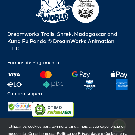
Dreamworks Trolls, Shrek, Madagascar and
Kung Fu Panda © DreamWorks Animation
L.L.C.
Formas de Pagamento
Compra segura
ÓTIMO
Utilizamos cookies para aprimorar ainda mais a sua experiência em
nosso site. Consulte nossa
Política de Privacidade
e Cookies para
Beto Carrero World @ 2026 / Todos os direitos reservados