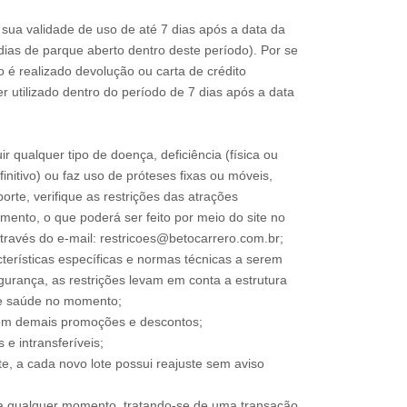
sua validade de uso de até 7 dias após a data da
s dias de parque aberto dentro deste período). Por se
o é realizado devolução ou carta de crédito
r utilizado dentro do período de 7 dias após a data
ir qualquer tipo de doença, deficiência (física ou
nitivo) ou faz uso de próteses fixas ou móveis,
orte, verifique as restrições das atrações
mento, o que poderá ser feito por meio do site no
través do e-mail: restricoes@betocarrero.com.br;
terísticas específicas e normas técnicas a serem
urança, as restrições levam em conta a estrutura
 de saúde no momento;
om demais promoções e descontos;
e intransferíveis;
te, a cada novo lote possui reajuste sem aviso
 a qualquer momento, tratando-se de uma transação