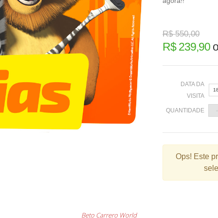
agora!!
R$ 550,00
R$ 239,90
DATA DA
1
VISITA
QUANTIDADE
«
Ops!
Este p
sele
2
9
1
2
Beto Carrero World