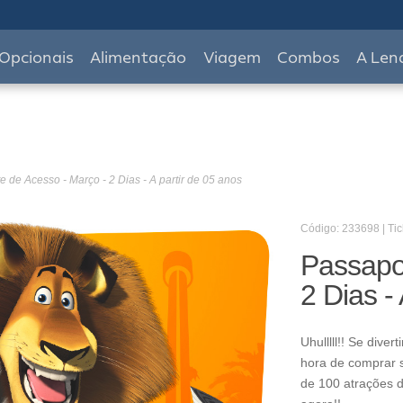
Opcionais
Alimentação
Viagem
Combos
A Len
 de Acesso - Março - 2 Dias - A partir de 05 anos
Código: 233698 | Tic
Passapo
2 Dias -
Uhulllll!! Se dive
hora de comprar s
de 100 atrações d