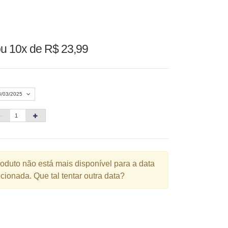
ou
10x de R$ 23,99
8/03/2025
Agosto 2026
»
D
S
T
Q
Q
S
S
1
roduto não está mais disponível para a data
cionada. Que tal tentar outra data?
3
4
5
6
7
8
10
11
12
13
14
15
6
17
18
19
20
21
22
3
24
25
26
27
28
29