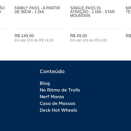
SÃO
FAMILY PASS - A PARTIR
SINGLE PASS 01
MA
0
DE 80CM - 1 DIA
ATRAÇÃO - 1 DIA - STAR
TE
MOUNTAIN
R$ 149,00
R$ 49,00
R$
Em até 10X de R$ 14,90
Em até 10X de R$ 4,90
Conteúdo
Blog
No Ritmo de Trolls
Nerf Mania
Casa de Massas
Deck Hot Wheels