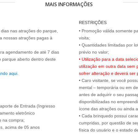
MAIS INFORMAÇÕES
3
RESTRIÇÕES
 dias nas atrações do parque,
• Promoção válida somente pa
a nossas atrações pagas à
visita;
• Quantidades limitadas por lo
ara agendamento de até 7 dias
de parque aberto dentro deste
• Utilização para a data sel
utilização em outra data sem p
ando aqui
.
sofrer alteração e deverá ser 
• Caro visitante, se você possu
mental – temporária ou em defi
antes de adquirir o seu passap
disponibilizadas no empreendi
ssaporte de Entrada (Ingresso
ícone das atrações ou ainda a
amento eletrônico
• Cada brinquedo possui carac
o na compra;
cumpridas, por questão de seg
es, acima de 05 anos
física do usuário e o estado