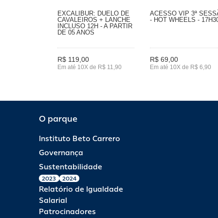
EXCALIBUR: DUELO DE
ACESSO VIP 3ª SES
CAVALEIROS + LANCHE
- HOT WHEELS - 17H3
INCLUSO 12H - A PARTIR
DE 05 ANOS
R$ 119,00
R$ 69,00
Em até 10X de R$ 11,90
Em até 10X de R$ 6,90
O parque
Instituto Beto Carrero
Governança
Sustentabilidade
2023
2024
Relatório de Igualdade
Salarial
Patrocinadores