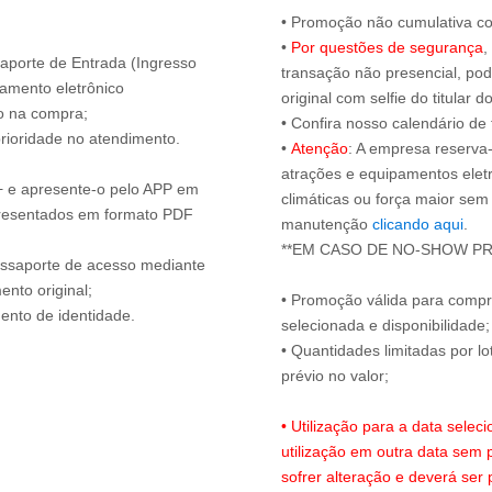
• Promoção não cumulativa c
•
Por questões de segurança
,
ssaporte de Entrada (Ingresso
transação não presencial, pod
amento eletrônico
original com selfie do titular
o na compra;
• Confira nosso calendário d
prioridade no atendimento.
•
Atenção
: A empresa reserva-
atrações e equipamentos elet
+ e apresente-o pelo APP em
climáticas ou força maior sem
resentados em formato PDF
manutenção
clicando aqui
.
assaporte de acesso mediante
nto original;
• Promoção válida para compr
selecionada e disponibilidade;
• Quantidades limitadas por lo
prévio no valor;
• Utilização para a data sel
utilização em outra data sem p
sofrer alteração e deverá ser 