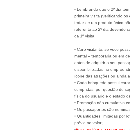
• Lembrando que o 2º dia tem 
primeira visita (verificando o
tratar de um produto único nã
referente ao 2º dia devendo se
da 1ª visita.
• Caro visitante, se você possu
mental – temporária ou em defi
antes de adquirir o seu passap
disponibilizadas no empreendi
ícone das atrações ou ainda a
• Cada brinquedo possui carac
cumpridas, por questão de seg
física do usuário e o estado
• Promoção não cumulativa c
• Os passaportes são nominais 
• Quantidades limitadas por lo
prévio no valor;
•
Por questões de segurança
,