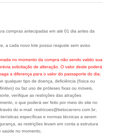
0
31
ra compras antecipadas em até 01 dia antes da
te, a cada novo lote possui reajuste sem aviso
ecionada no momento da compra não sendo valido sua
révia solicitação de alteração. O valor deste poderá
paga a diferença para o valor do passaporte do dia;
ir qualquer tipo de doença, deficiência (física ou
nitivo) ou faz uso de próteses fixas ou móveis,
orte, verifique as restrições das atrações
mento, o que poderá ser feito por meio do site no
través do e-mail: restricoes@betocarrero.com.br;
terísticas específicas e normas técnicas a serem
urança, as restrições levam em conta a estrutura
 de saúde no momento;