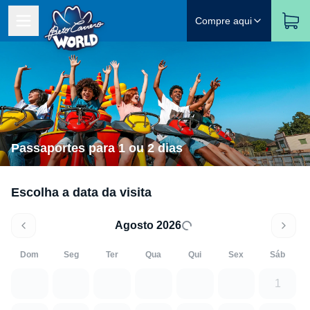
Compre aqui
Passaportes para 1 ou 2 dias
Escolha a data da visita
Agosto 2026
Dom
Seg
Ter
Qua
Qui
Sex
Sáb
1