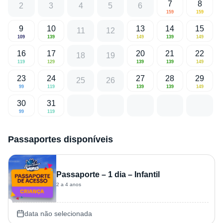
7
8
2
3
4
5
6
159
159
9
10
13
14
15
11
12
109
139
149
139
149
16
17
20
21
22
18
19
119
129
139
139
149
23
24
27
28
29
25
26
99
119
139
139
149
30
31
99
119
Passaportes disponíveis
Passaporte – 1 dia – Infantil
2 a 4 anos
data não selecionada