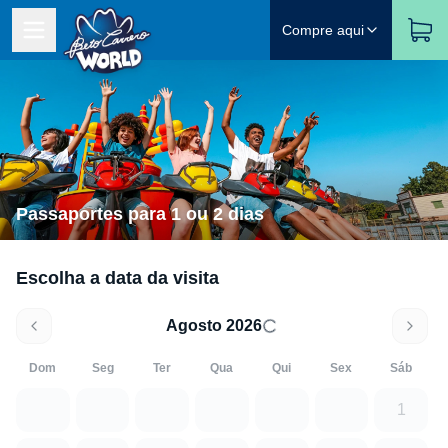
Compre aqui
Passaportes para 1 ou 2 dias
Escolha a data da visita
Agosto 2026
Dom
Seg
Ter
Qua
Qui
Sex
Sáb
1