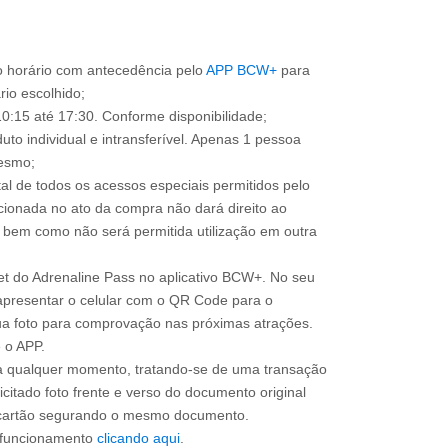
o horário com antecedência pelo
APP BCW+
para
ário escolhido;
0:15 até 17:30. Conforme disponibilidade;
uto individual e intransferível. Apenas 1 pessoa
mesmo;
total de todos os acessos especiais permitidos pelo
cionada no ato da compra não dará direito ao
l, bem como não será permitida utilização em outra
ket do Adrenaline Pass no aplicativo BCW+. No seu
apresentar o celular com o QR Code para o
sua foto para comprovação nas próximas atrações.
 o APP.
 a qualquer momento, tratando-se de uma transação
icitado foto frente e verso do documento original
do cartão segurando o mesmo documento.
e funcionamento
clicando aqui
.