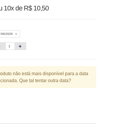
u
10x de R$ 10,50
7/06/2026
Agosto 2026
»
D
S
T
Q
Q
S
S
1
roduto não está mais disponível para a data
cionada. Que tal tentar outra data?
3
4
5
6
7
8
10
11
12
13
14
15
6
17
18
19
20
21
22
3
24
25
26
27
28
29
0
31