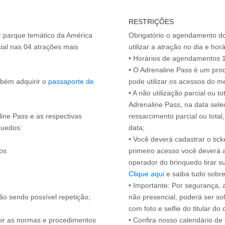
RESTRIÇÕES
or parque temático da América
Obrigatório o agendamento d
ial nas 04 atrações mais
utilizar a atração no dia e hor
• Horários de agendamentos 1
• O Adrenaline Pass é um prod
mbém adquirir o
passaporte de
pode utilizar os acessos do 
• A não utilização parcial ou 
Adrenaline Pass, na data sele
line Pass e as respectivas
ressarcimento parcial ou tota
quedos:
data;
• Você deverá cadastrar o tic
os
primeiro acesso você deverá 
operador do brinquedo tirar 
Clique aqui
e saiba tudo sobre
• Importante: Por segurança,
ão sendo possível repetição;
não presencial, poderá ser sol
com foto e selfie do titular 
guir as normas e procedimentos
• Confira nosso calendário d