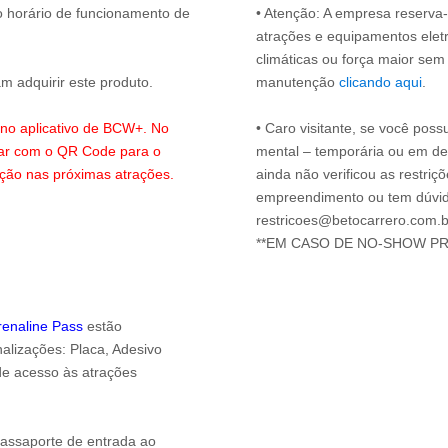
o horário de funcionamento de
• Atenção: A empresa reserva-s
atrações e equipamentos elet
climáticas ou força maior sem
 adquirir este produto.
manutenção
clicando aqui
.
s no aplicativo de BCW+. No
• Caro visitante, se você possu
lar com o QR Code para o
mental – temporária ou em defi
ação nas próximas atrações.
ainda não verificou as restriç
empreendimento ou tem dúvida
restricoes@betocarrero.com.b
drenaline Pass
estão
alizações: Placa, Adesivo
 de acesso às atrações
passaporte de entrada ao