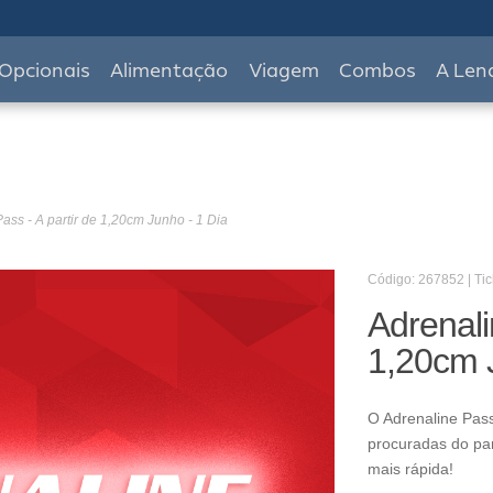
Opcionais
Alimentação
Viagem
Combos
A Len
ass - A partir de 1,20cm Junho - 1 Dia
Código: 267852 | Tic
Adrenali
1,20cm 
O Adrenaline Pass
procuradas do pa
mais rápida!