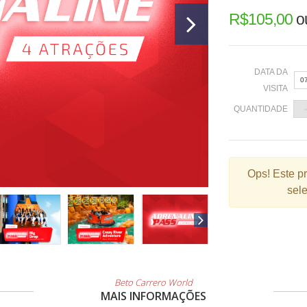
R$
105,00
o
DATA DA
0
VISITA
QUANTIDADE
«
Ops!
Este p
sele
2
9
1
2
3
Beto Carrero World
MAIS INFORMAÇÕES