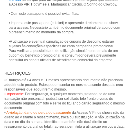
a Acesso VIP: Hot Wheels, Madagascar Circus, O Sonho do Cowboy.
• Com este passaporte é possível evitar filas.
• Imprima este passaporte (e-ticket) e apresente diretamente no show
para acesso. Necessário também o documento original de acordo com
o preenchimento no momento da compra.
•A utilização e eventual cumulação de cupons de desconto estarão
sujeitas às condições específicas de cada campanha promocional.
Para verificar a possibilidade de utilização simultânea de mais de um
cupom ou benefício promocional, o consumidor deverá previamente
consultar os canais oficiais de atendimento comercial da empresa.
RESTRIÇÕES
• Crianças até 04 anos e 11 meses apresentando documento não precisam
adquirir este produto. Estes podem sentar no mesmo assento dos pais e/ou
• Importante:
Por segurança, a qualquer momento, tratando-se de uma
transação não presencial, poderá ser solicitado foto frente e verso do
documento original com foto e selfie do titular do cartão segurando o mesmo
documento.
•
A violação, dano ou perda do passaporte
da Acesso VIP nos shows não dá
direito ao visitante o ressarcimento, troca ou substituição. A não utilização na
data e no dia da semana identificado também não dará direito ao
ressarcimento parcial ou total, não será permitida a utilização em outra data.