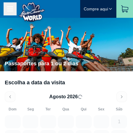
Compre aqui
Passaportes para 1 ou 2 dias
Escolha a data da visita
Agosto 2026
Dom
Seg
Ter
Qua
Qui
Sex
Sáb
1