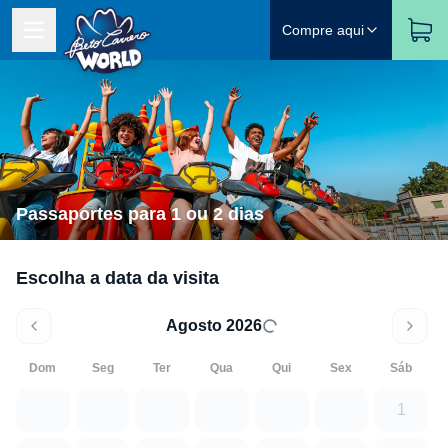
Compre aqui
Passaportes para 1 ou 2 dias
Escolha a data da visita
Agosto 2026
Dom
Seg
Ter
Qua
Qui
Sex
Sáb
1