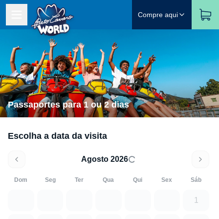
Compre aqui
Passaportes para 1 ou 2 dias
Escolha a data da visita
Agosto 2026
Dom
Seg
Ter
Qua
Qui
Sex
Sáb
1