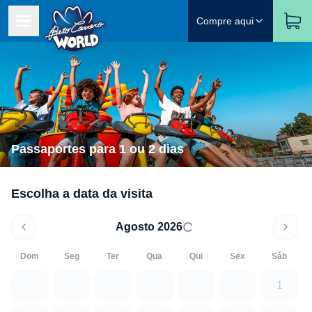
Compre aqui
Passaportes para 1 ou 2 dias
Escolha a data da visita
Agosto 2026
Dom
Seg
Ter
Qua
Qui
Sex
Sáb
1