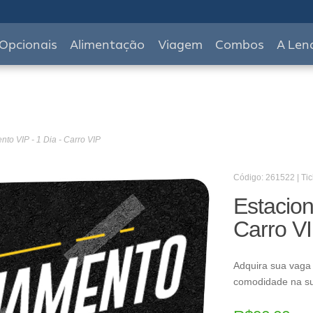
Opcionais
Alimentação
Viagem
Combos
A Len
to VIP - 1 Dia - Carro VIP
Código: 261522 | Tic
Estacion
Carro V
Adquira sua vaga
comodidade na s