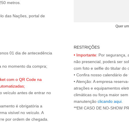
 250 metros.
lo das Nações, portal de
Quer um
RESTRIÇÕES
enos 01 dia de antecedência
• Importante:
Por segurança, 
não presencial, poderá ser sol
ada no momento da compra;
com foto e selfie do titular 
• Confira nosso calendário d
ticket com o QR Code na
• Atenção: A empresa reserva-s
utomatizadas;
atrações e equipamentos elet
 o veículo antes de entrar no
climáticas ou força maior sem
manutenção
clicando aqui
.
onamento é obrigatória a
**EM CASO DE NO-SHOW P
ma visível no veículo. A
orre por ordem de chegada.