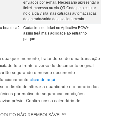
enviados por e-mail. Necessário apresentar o
ticket impresso ou via QR Code pelo celular
no dia da visita, nas catracas automatizadas
de entrada/saída do estacionamento.
a boa dica?
Cadastre seu ticket no Aplicativo BCW+,
assim terá mais agilidade ao entrar no
parque.
a qualquer momento, tratando-se de uma transação
icitado foto frente e verso do documento original
do cartão segurando o mesmo documento.
e funcionamento
clicando aqui
.
e o direito de alterar a quantidade e o horário das
rônicos por motivo de segurança, condições
 aviso prévio. Confira nosso calendário de
RODUTO NÃO REEMBOLSÁVEL!**