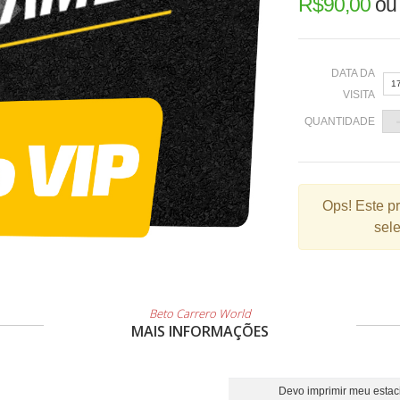
R$
90,00
o
DATA DA
1
VISITA
QUANTIDADE
«
Ops!
Este p
sele
2
9
1
2
Beto Carrero World
MAIS INFORMAÇÕES
3
Devo imprimir meu esta