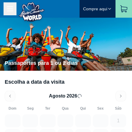
Compre aqui
Passaportes para 1 ou 2 dias
Escolha a data da visita
Agosto 2026
Dom
Seg
Ter
Qua
Qui
Sex
Sáb
1