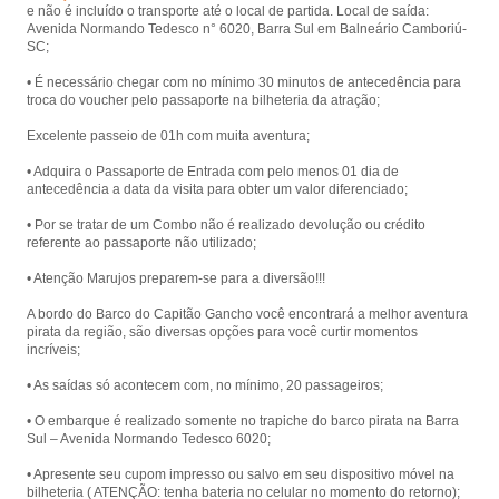
e não é incluído o transporte até o local de partida. Local de saída:
Laranjeiras, com presença animada
Avenida Normando Tedesco n° 6020, Barra Sul em Balneário Camboriú-
de piratas.
SC;
• É necessário chegar com no mínimo 30 minutos de antecedência para
troca do voucher pelo passaporte na bilheteria da atração;
Excelente passeio de 01h com muita aventura;
• Adquira o Passaporte de Entrada com pelo menos 01 dia de
antecedência a data da visita para obter um valor diferenciado;
• Por se tratar de um Combo não é realizado devolução ou crédito
referente ao passaporte não utilizado;
• Atenção Marujos preparem-se para a diversão!!!
A bordo do Barco do Capitão Gancho você encontrará a melhor aventura
pirata da região, são diversas opções para você curtir momentos
incríveis;
• As saídas só acontecem com, no mínimo, 20 passageiros;
• O embarque é realizado somente no trapiche do barco pirata na Barra
Sul – Avenida Normando Tedesco 6020;
• Apresente seu cupom impresso ou salvo em seu dispositivo móvel na
bilheteria ( ATENÇÃO: tenha bateria no celular no momento do retorno);