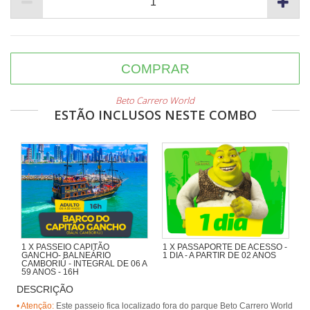
COMPRAR
Beto Carrero World
ESTÃO INCLUSOS NESTE COMBO
1 X PASSEIO CAPITÃO
1 X PASSAPORTE DE ACESSO -
GANCHO- BALNEÁRIO
1 DIA - A PARTIR DE 02 ANOS
CAMBORIÚ - INTEGRAL DE 06 A
59 ANOS - 16H
DESCRIÇÃO
Navegando pela Orla de BC,
passando pela Ilha das Cabras e
• Atenção:
Este passeio fica localizado fora do parque Beto Carrero World
desembarcando na Praia de