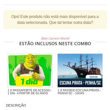
Ops!
Este produto não está mais disponível para a
data selecionada. Que tal tentar outra data?
Beto Carrero World
ESTÃO INCLUSOS NESTE COMBO
1 X PASSAPORTE DE ACESSO -
1 X PASSEIO ESCUNA PIRATA -
1 DIA - A PARTIR DE 02 ANOS
PENHA SC - 10H45
Maravilhoso passeio de 1h30 com
muita aventura na Escuna Pirata do
DESCRIÇÃO
Capitão Gato pelas praias e ilhas da
região de Penha e Piçarras.