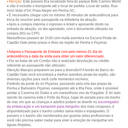
• Atenção:
Este passeio fica localizado fora do parque Beto Carrero World
e não é incluído o transporte até o local de partida. Local de saída: Rua
Arno Volpi nº14, Praia Alegre em Penha-SC;
• É necessário chegar com no mínimo 30 minutos de antecedência para
troca do voucher pelo passaporte na bilheteria da atração.
• Após a compra imprima o ingresso e-ticket e apresente direto na
entrada da atração, no dia agendado, com o documento utilizado na
compra (RG ou CPF).
Maravilhoso passeio de 1h30 com muita aventura na Escuna Pirata do
• Adquira o Passaporte de Entrada com pelo menos 01 dia de
antecedência a data da visita para obter um valor diferenciado;
• Por se tratar de um Combo não é realizado devolução ou crédito
referente ao passaporte não utilizado;
Atenção Marujos preparem-se para a diversão!!! A bordo do Barco do
Capitão Gato você encontrará a melhor aventura pirata da região, são
diversas opções para você curtir momentos incríveis;
Partindo da ponte do rio Piçarras, passando pela orla das praias de
Penha e Balneário Piçarras, navegando até a Ilha Feia, onde é possível
avistar a Caverna do Diabo e um maravilhoso voo de Fragatas. E do lado
oposto da caverna está o Porto da Roça, lugar de parada para um banho
de mar, em que as crianças e adultos podem se divertir no
escorregador
da embarcação e um trampolim para mergulho
dos mais corajosos, é
disponibilizado para o banho coletes salva-vidas e espaguetes. O
passeio e o banho são monitorados por guarda-vidas profissionais e
você não precisa saber nadar para viver a emoção de mergulhar em
águas límpidas;