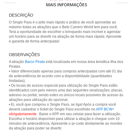
MAIS INFORMAÇÕES
DESCRIÇÃO
O Single Pass é o jeito mais rápido e prático de você aproveitar ao
máximo todas as atrações que o Beto Carrero World tem para você.
Terá a oportunidade de escolher o brinquedo mais incrível e agendar
um horário para se divertir na atração de forma mais rápida. Aproveite
e garanta de forma antecipada!
OBSERVAÇÕES
A atração
Barco Pirata
está localizada em nossa área temática Ilha dos
Piratas.
• Valor diferenciado apenas para compras antecipadas com até 01 dia
de antecedência de acordo com a disponibilidade (quantidades
limitadas);
• Os locais de acesso especial para utilização do Single Pass estão
identificados com pelo menos uma das seguintes sinalizações: placas,
adesivo ou portal, sendo estes os únicos locais possíveis de acesso às
atrações para utilização do opcional;
• Ei, você que comprou o Single Pass, se liga! Após a compra você
deverá cadastrar o ticket do Single Pass escolhido no
APP BCW+
obrigatoriamente
. Baixe o APP em seu celular para fazer a utilização.
Escolha o horário disponível para utilizar a atração e chegue com 10
minutos de antecedência. Apresente o qr-code diretamente ao monitor
da atração para poder se divertir.