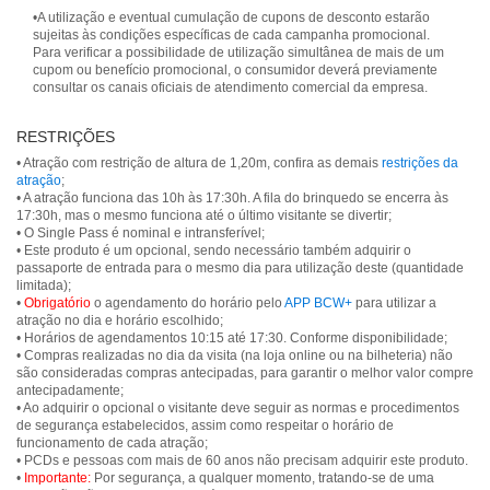
•A utilização e eventual cumulação de cupons de desconto estarão
sujeitas às condições específicas de cada campanha promocional.
Para verificar a possibilidade de utilização simultânea de mais de um
cupom ou benefício promocional, o consumidor deverá previamente
consultar os canais oficiais de atendimento comercial da empresa.
RESTRIÇÕES
• Atração com restrição de altura de 1,20m, confira as demais
restrições da
atração
;
• A atração funciona das 10h às 17:30h. A fila do brinquedo se encerra às
17:30h, mas o mesmo funciona até o último visitante se divertir;
• O Single Pass é nominal e intransferível;
• Este produto é um opcional, sendo necessário também adquirir o
passaporte de entrada para o mesmo dia para utilização deste (quantidade
limitada);
•
Obrigatório
o agendamento do horário pelo
APP BCW+
para utilizar a
atração no dia e horário escolhido;
• Horários de agendamentos 10:15 até 17:30. Conforme disponibilidade;
• Compras realizadas no dia da visita (na loja online ou na bilheteria) não
são consideradas compras antecipadas, para garantir o melhor valor compre
antecipadamente;
• Ao adquirir o opcional o visitante deve seguir as normas e procedimentos
de segurança estabelecidos, assim como respeitar o horário de
funcionamento de cada atração;
• PCDs e pessoas com mais de 60 anos não precisam adquirir este produto.
•
Importante:
Por segurança, a qualquer momento, tratando-se de uma