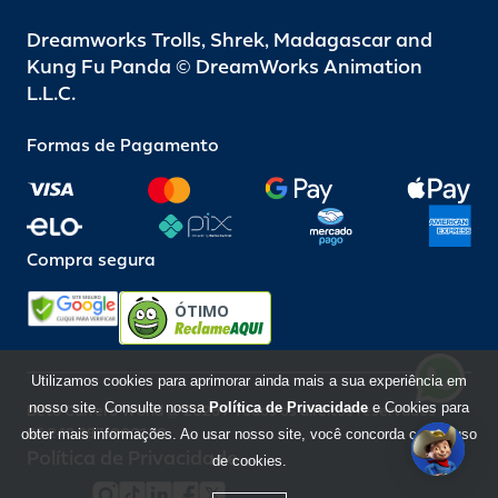
Dreamworks Trolls, Shrek, Madagascar and
Kung Fu Panda © DreamWorks Animation
L.L.C.
Formas de Pagamento
Compra segura
ÓTIMO
Utilizamos cookies para aprimorar ainda mais a sua experiência em
nosso site. Consulte nossa
Política de Privacidade
e Cookies para
Beto Carrero World @ 2026 / Todos os direitos reservados
85.248.987/0001-10
obter mais informações. Ao usar nosso site, você concorda com o uso
Política de Privacidade
de cookies.