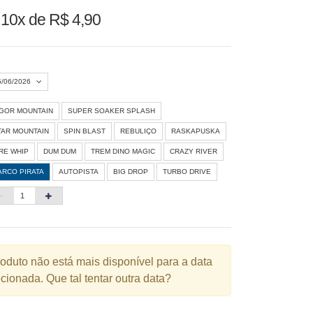
u
10x de R$ 4,90
5/06/2026
IGOR MOUNTAIN
SUPER SOAKER SPLASH
Agosto 2026
»
TAR MOUNTAIN
SPIN BLAST
REBULIÇO
RASKAPUSKA
D
S
T
Q
Q
S
S
IRE WHIP
DUM DUM
TREM DINO MAGIC
CRAZY RIVER
ARCO PIRATA
AUTOPISTA
BIG DROP
TURBO DRIVE
1
3
4
5
6
7
8
10
11
12
13
14
15
6
17
18
19
20
21
22
3
24
25
26
27
28
29
roduto não está mais disponível para a data
cionada. Que tal tentar outra data?
0
31