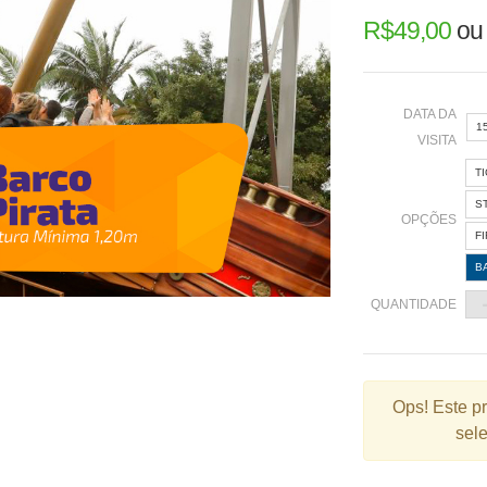
R$
49,00
o
DATA DA
1
VISITA
T
«
S
OPÇÕES
F
B
2
QUANTIDADE
9
1
2
Ops!
Este p
sele
3