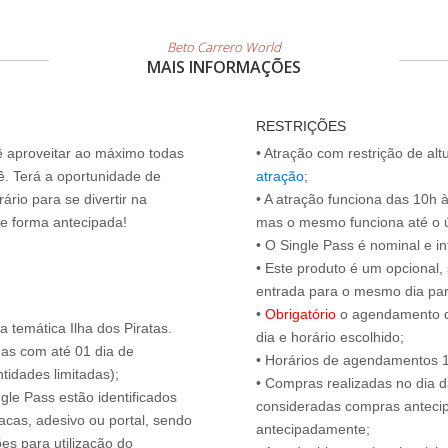
Beto Carrero World
MAIS INFORMAÇÕES
RESTRIÇÕES
cê aproveitar ao máximo todas
• Atração com restrição de al
ê. Terá a oportunidade de
atração
;
ário para se divertir na
• A atração funciona das 10h à
de forma antecipada!
mas o mesmo funciona até o últ
• O Single Pass é nominal e int
• Este produto é um opcional
entrada para o mesmo dia para
•
Obrigatório
o agendamento d
 temática Ilha dos Piratas.
dia e horário escolhido;
das com até 01 dia de
• Horários de agendamentos 1
tidades limitadas);
• Compras realizadas no dia da
ngle Pass estão identificados
consideradas compras antecip
acas, adesivo ou portal, sendo
antecipadamente;
es para utilização do