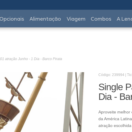
Opcionais
Alimentação
Viagem
Combos
A Len
01 atração Junho - 1 Dia - Barco Pirata
Código: 239994 | Tic
Single P
Dia - Ba
Aproveite melhor 
da América Latina
atração escolhida