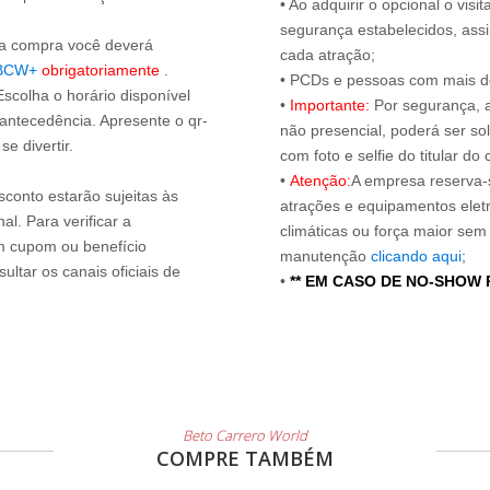
• Ao adquirir o opcional o vi
segurança estabelecidos, ass
s a compra você deverá
cada atração;
BCW+
obrigatoriamente
.
• PCDs e pessoas com mais de
Escolha o horário disponível
•
Importante:
Por segurança, 
 antecedência. Apresente o qr-
não presencial, poderá ser sol
e divertir.
com foto e selfie do titular 
•
Atenção:
A empresa reserva-s
sconto estarão sujeitas às
atrações e equipamentos elet
l. Para verificar a
climáticas ou força maior sem
um cupom ou benefício
manutenção
clicando aqui
;
ltar os canais oficiais de
•
** EM CASO DE NO-SHOW
Beto Carrero World
COMPRE TAMBÉM