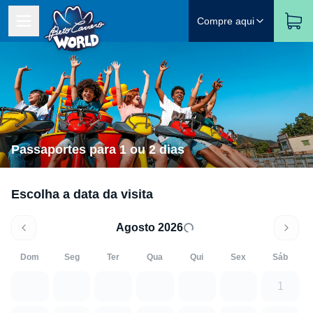
Compre aqui
Passaportes para 1 ou 2 dias
Escolha a data da visita
Agosto 2026
Dom
Seg
Ter
Qua
Qui
Sex
Sáb
1