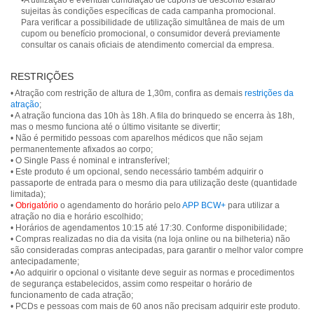
•A utilização e eventual cumulação de cupons de desconto estarão
sujeitas às condições específicas de cada campanha promocional.
Para verificar a possibilidade de utilização simultânea de mais de um
cupom ou benefício promocional, o consumidor deverá previamente
consultar os canais oficiais de atendimento comercial da empresa.
RESTRIÇÕES
• Atração com restrição de altura de 1,30m, confira as demais
restrições da
atração
;
• A atração funciona das 10h às 18h. A fila do brinquedo se encerra às 18h,
mas o mesmo funciona até o último visitante se divertir;
• Não é permitido pessoas com aparelhos médicos que não sejam
permanentemente afixados ao corpo;
• O Single Pass é nominal e intransferível;
• Este produto é um opcional, sendo necessário também adquirir o
passaporte de entrada para o mesmo dia para utilização deste (quantidade
limitada);
•
Obrigatório
o agendamento do horário pelo
APP BCW+
para utilizar a
atração no dia e horário escolhido;
• Horários de agendamentos 10:15 até 17:30. Conforme disponibilidade;
• Compras realizadas no dia da visita (na loja online ou na bilheteria) não
são consideradas compras antecipadas, para garantir o melhor valor compre
antecipadamente;
• Ao adquirir o opcional o visitante deve seguir as normas e procedimentos
de segurança estabelecidos, assim como respeitar o horário de
funcionamento de cada atração;
• PCDs e pessoas com mais de 60 anos não precisam adquirir este produto.