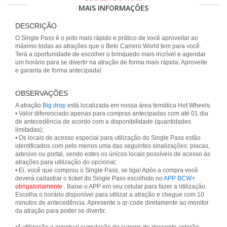
MAIS INFORMAÇÕES
DESCRIÇÃO
O Single Pass é o jeito mais rápido e prático de você aproveitar ao
máximo todas as atrações que o Beto Carrero World tem para você.
Terá a oportunidade de escolher o brinquedo mais incrível e agendar
um horário para se divertir na atração de forma mais rápida. Aproveite
e garanta de forma antecipada!
OBSERVAÇÕES
A atração
Big drop
está localizada em nossa área temática Hot Wheels.
• Valor diferenciado apenas para compras antecipadas com até 01 dia
de antecedência de acordo com a disponibilidade (quantidades
limitadas);
• Os locais de acesso especial para utilização do Single Pass estão
identificados com pelo menos uma das seguintes sinalizações: placas,
adesivo ou portal, sendo estes os únicos locais possíveis de acesso às
atrações para utilização do opcional;
• Ei, você que comprou o Single Pass, se liga! Após a compra você
deverá cadastrar o ticket do Single Pass escolhido no
APP BCW+
obrigatoriamente
. Baixe o APP em seu celular para fazer a utilização.
Escolha o horário disponível para utilizar a atração e chegue com 10
minutos de antecedência. Apresente o qr-code diretamente ao monitor
da atração para poder se divertir.