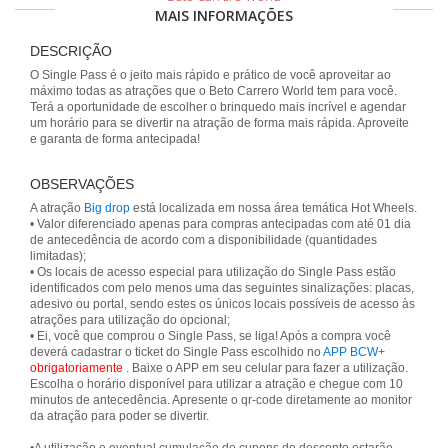
MAIS INFORMAÇÕES
DESCRIÇÃO
O Single Pass é o jeito mais rápido e prático de você aproveitar ao
máximo todas as atrações que o Beto Carrero World tem para você.
Terá a oportunidade de escolher o brinquedo mais incrível e agendar
um horário para se divertir na atração de forma mais rápida. Aproveite
e garanta de forma antecipada!
OBSERVAÇÕES
A atração
Big drop
está localizada em nossa área temática Hot Wheels.
• Valor diferenciado apenas para compras antecipadas com até 01 dia
de antecedência de acordo com a disponibilidade (quantidades
limitadas);
• Os locais de acesso especial para utilização do Single Pass estão
identificados com pelo menos uma das seguintes sinalizações: placas,
adesivo ou portal, sendo estes os únicos locais possíveis de acesso às
atrações para utilização do opcional;
• Ei, você que comprou o Single Pass, se liga! Após a compra você
deverá cadastrar o ticket do Single Pass escolhido no
APP BCW+
obrigatoriamente
. Baixe o APP em seu celular para fazer a utilização.
Escolha o horário disponível para utilizar a atração e chegue com 10
minutos de antecedência. Apresente o qr-code diretamente ao monitor
da atração para poder se divertir.