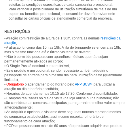
•A utilização e eventual cumulação de cupons de desconto estarão
sujeitas às condições específicas de cada campanha promocional.
Para verificar a possibilidade de utilização simultânea de mais de um
cupom ou benefício promocional, o consumidor deverá previamente
consultar os canais oficiais de atendimento comercial da empresa.
RESTRIÇÕES
• Atração com restrição de altura de 1,30m, confira as demais
restrições da
atração
;
• A atração funciona das 10h às 18h. A fila do brinquedo se encerra às 18h,
mas o mesmo funciona até o último visitante se divertir;
• Não é permitido pessoas com aparelhos médicos que não sejam
permanentemente afixados ao corpo;
• O Single Pass é nominal e intransferível;
• Este produto é um opcional, sendo necessário também adquirir o
passaporte de entrada para o mesmo dia para utilização deste (quantidade
limitada);
•
Obrigatório
o agendamento do horário pelo
APP BCW+
para utilizar a
atração no dia e horário escolhido;
• Horários de agendamentos 10:15 até 17:30. Conforme disponibilidade;
• Compras realizadas no dia da visita (na loja online ou na bilheteria) não
são consideradas compras antecipadas, para garantir o melhor valor compre
antecipadamente;
• Ao adquirir o opcional o visitante deve seguir as normas e procedimentos
de segurança estabelecidos, assim como respeitar o horário de
funcionamento de cada atração;
• PCDs e pessoas com mais de 60 anos não precisam adquirir este produto.