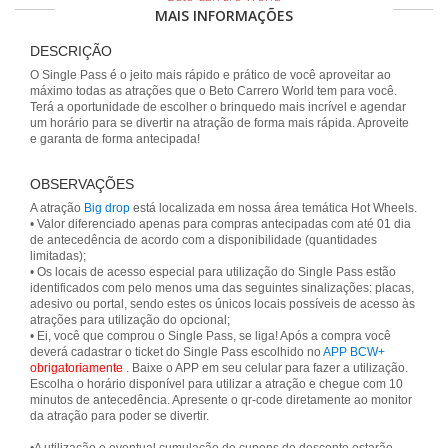
MAIS INFORMAÇÕES
DESCRIÇÃO
O Single Pass é o jeito mais rápido e prático de você aproveitar ao
máximo todas as atrações que o Beto Carrero World tem para você.
Terá a oportunidade de escolher o brinquedo mais incrível e agendar
um horário para se divertir na atração de forma mais rápida. Aproveite
e garanta de forma antecipada!
OBSERVAÇÕES
A atração
Big drop
está localizada em nossa área temática Hot Wheels.
• Valor diferenciado apenas para compras antecipadas com até 01 dia
de antecedência de acordo com a disponibilidade (quantidades
limitadas);
• Os locais de acesso especial para utilização do Single Pass estão
identificados com pelo menos uma das seguintes sinalizações: placas,
adesivo ou portal, sendo estes os únicos locais possíveis de acesso às
atrações para utilização do opcional;
• Ei, você que comprou o Single Pass, se liga! Após a compra você
deverá cadastrar o ticket do Single Pass escolhido no
APP BCW+
obrigatoriamente
. Baixe o APP em seu celular para fazer a utilização.
Escolha o horário disponível para utilizar a atração e chegue com 10
minutos de antecedência. Apresente o qr-code diretamente ao monitor
da atração para poder se divertir.