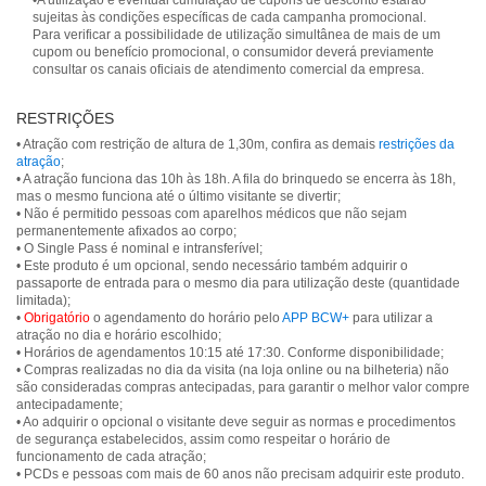
•A utilização e eventual cumulação de cupons de desconto estarão
sujeitas às condições específicas de cada campanha promocional.
Para verificar a possibilidade de utilização simultânea de mais de um
cupom ou benefício promocional, o consumidor deverá previamente
consultar os canais oficiais de atendimento comercial da empresa.
RESTRIÇÕES
• Atração com restrição de altura de 1,30m, confira as demais
restrições da
atração
;
• A atração funciona das 10h às 18h. A fila do brinquedo se encerra às 18h,
mas o mesmo funciona até o último visitante se divertir;
• Não é permitido pessoas com aparelhos médicos que não sejam
permanentemente afixados ao corpo;
• O Single Pass é nominal e intransferível;
• Este produto é um opcional, sendo necessário também adquirir o
passaporte de entrada para o mesmo dia para utilização deste (quantidade
limitada);
•
Obrigatório
o agendamento do horário pelo
APP BCW+
para utilizar a
atração no dia e horário escolhido;
• Horários de agendamentos 10:15 até 17:30. Conforme disponibilidade;
• Compras realizadas no dia da visita (na loja online ou na bilheteria) não
são consideradas compras antecipadas, para garantir o melhor valor compre
antecipadamente;
• Ao adquirir o opcional o visitante deve seguir as normas e procedimentos
de segurança estabelecidos, assim como respeitar o horário de
funcionamento de cada atração;
• PCDs e pessoas com mais de 60 anos não precisam adquirir este produto.