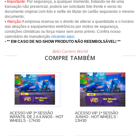
•
Importante:
Por segurança, a qualquer momento, tratando-se de uma
transação não presencial, poderá ser solicitado foto frente e verso do
documento original com foto e selfie do titular do cartão segurando o mesmo
documento;
•
Atenção:
A empresa reserva-se o direito de alterar a quantidade e o horário
das atrações e equipamentos eletrônicos por motivo de segurança,
condições climáticas ou força maior sem aviso prévio. Confira nosso
calendário de manutenção
clicando aqui
;
•
** EM CASO DE NO-SHOW PRODUTO NÃO REEMBOLSÁVEL! **
Beto Carrero World
COMPRE TAMBÉM
ACESSO VIP 3ª SESSÃO
ACESSO VIP 1ª SESSÃO
INFANTIL DE 2 A 4 ANOS - HOT
JUNHO - HOT WHEELS -
WHEELS - 17H30
13H30