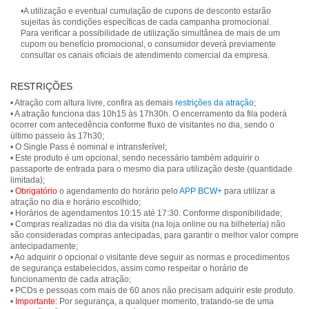
•A utilização e eventual cumulação de cupons de desconto estarão
sujeitas às condições específicas de cada campanha promocional.
Para verificar a possibilidade de utilização simultânea de mais de um
cupom ou benefício promocional, o consumidor deverá previamente
consultar os canais oficiais de atendimento comercial da empresa.
RESTRIÇÕES
• Atração com altura livre, confira as demais
restrições da atração
;
• A atração funciona das 10h15 às 17h30h. O encerramento da fila poderá
ocorrer com antecedência conforme fluxo de visitantes no dia, sendo o
último passeio às 17h30;
• O Single Pass é nominal e intransferível;
• Este produto é um opcional, sendo necessário também adquirir o
passaporte de entrada para o mesmo dia para utilização deste (quantidade
limitada);
•
Obrigatório
o agendamento do horário pelo
APP BCW+
para utilizar a
atração no dia e horário escolhido;
• Horários de agendamentos 10:15 até 17:30. Conforme disponibilidade;
• Compras realizadas no dia da visita (na loja online ou na bilheteria) não
são consideradas compras antecipadas, para garantir o melhor valor compre
antecipadamente;
• Ao adquirir o opcional o visitante deve seguir as normas e procedimentos
de segurança estabelecidos, assim como respeitar o horário de
funcionamento de cada atração;
• PCDs e pessoas com mais de 60 anos não precisam adquirir este produto.
•
Importante:
Por segurança, a qualquer momento, tratando-se de uma