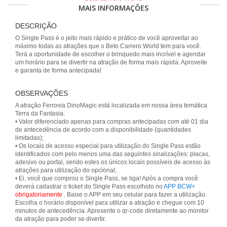
MAIS INFORMAÇÕES
DESCRIÇÃO
O Single Pass é o jeito mais rápido e prático de você aproveitar ao
máximo todas as atrações que o Beto Carrero World tem para você.
Terá a oportunidade de escolher o brinquedo mais incrível e agendar
um horário para se divertir na atração de forma mais rápida. Aproveite
e garanta de forma antecipada!
OBSERVAÇÕES
A atração Ferrovia DinoMagic está localizada em nossa área temática
Terra da Fantasia.
• Valor diferenciado apenas para compras antecipadas com até 01 dia
de antecedência de acordo com a disponibilidade (quantidades
limitadas);
• Os locais de acesso especial para utilização do Single Pass estão
identificados com pelo menos uma das seguintes sinalizações: placas,
adesivo ou portal, sendo estes os únicos locais possíveis de acesso às
atrações para utilização do opcional;
• Ei, você que comprou o Single Pass, se liga! Após a compra você
deverá cadastrar o ticket do Single Pass escolhido no
APP BCW+
obrigatoriamente
. Baixe o APP em seu celular para fazer a utilização.
Escolha o horário disponível para utilizar a atração e chegue com 10
minutos de antecedência. Apresente o qr-code diretamente ao monitor
da atração para poder se divertir.