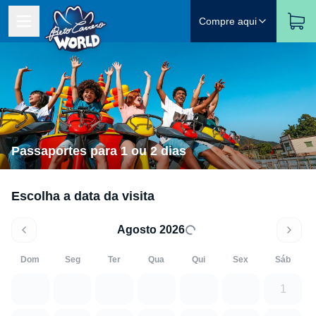
Compre aqui
Passaportes para 1 ou 2 dias
Escolha a data da visita
Agosto 2026
Dom
Seg
Ter
Qua
Qui
Sex
Sáb
1