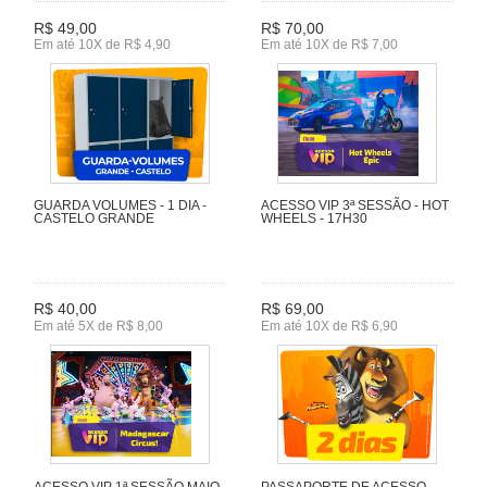
R$ 49,00
R$ 70,00
Em até 10X de R$ 4,90
Em até 10X de R$ 7,00
GUARDA VOLUMES - 1 DIA -
ACESSO VIP 3ª SESSÃO - HOT
CASTELO GRANDE
WHEELS - 17H30
R$ 40,00
R$ 69,00
Em até 5X de R$ 8,00
Em até 10X de R$ 6,90
ACESSO VIP 1ª SESSÃO MAIO
PASSAPORTE DE ACESSO