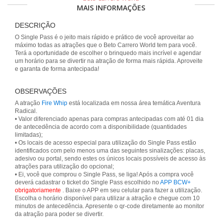
MAIS INFORMAÇÕES
DESCRIÇÃO
O Single Pass é o jeito mais rápido e prático de você aproveitar ao
máximo todas as atrações que o Beto Carrero World tem para você.
Terá a oportunidade de escolher o brinquedo mais incrível e agendar
um horário para se divertir na atração de forma mais rápida. Aproveite
e garanta de forma antecipada!
OBSERVAÇÕES
A atração
Fire Whip
está localizada em nossa área temática Aventura
Radical.
• Valor diferenciado apenas para compras antecipadas com até 01 dia
de antecedência de acordo com a disponibilidade (quantidades
limitadas);
• Os locais de acesso especial para utilização do Single Pass estão
identificados com pelo menos uma das seguintes sinalizações: placas,
adesivo ou portal, sendo estes os únicos locais possíveis de acesso às
atrações para utilização do opcional;
• Ei, você que comprou o Single Pass, se liga! Após a compra você
deverá cadastrar o ticket do Single Pass escolhido no
APP BCW+
obrigatoriamente
. Baixe o APP em seu celular para fazer a utilização.
Escolha o horário disponível para utilizar a atração e chegue com 10
minutos de antecedência. Apresente o qr-code diretamente ao monitor
da atração para poder se divertir.