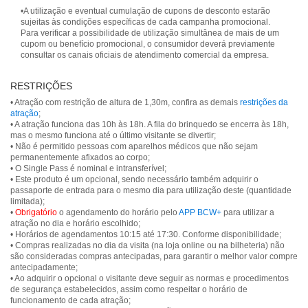
•A utilização e eventual cumulação de cupons de desconto estarão
sujeitas às condições específicas de cada campanha promocional.
Para verificar a possibilidade de utilização simultânea de mais de um
cupom ou benefício promocional, o consumidor deverá previamente
consultar os canais oficiais de atendimento comercial da empresa.
RESTRIÇÕES
• Atração com restrição de altura de 1,30m, confira as demais
restrições da
atração
;
• A atração funciona das 10h às 18h. A fila do brinquedo se encerra às 18h,
mas o mesmo funciona até o último visitante se divertir;
• Não é permitido pessoas com aparelhos médicos que não sejam
permanentemente afixados ao corpo;
• O Single Pass é nominal e intransferível;
• Este produto é um opcional, sendo necessário também adquirir o
passaporte de entrada para o mesmo dia para utilização deste (quantidade
limitada);
•
Obrigatório
o agendamento do horário pelo
APP BCW+
para utilizar a
atração no dia e horário escolhido;
• Horários de agendamentos 10:15 até 17:30. Conforme disponibilidade;
• Compras realizadas no dia da visita (na loja online ou na bilheteria) não
são consideradas compras antecipadas, para garantir o melhor valor compre
antecipadamente;
• Ao adquirir o opcional o visitante deve seguir as normas e procedimentos
de segurança estabelecidos, assim como respeitar o horário de
funcionamento de cada atração;