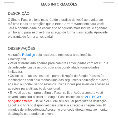
MAIS INFORMAÇÕES
DESCRIÇÃO
O Single Pass é o jeito mais rápido e prático de você aproveitar ao
máximo todas as atrações que o Beto Carrero World tem para você.
Terá a oportunidade de escolher o brinquedo mais incrível e agendar
um horário para se divertir na atração de forma mais rápida. Aproveite
e garanta de forma antecipada!
OBSERVAÇÕES
A atração
Rebuliço
está localizada em nossa área temática
Cowboyland.
• Valor diferenciado apenas para compras antecipadas com até 01 dia
de antecedência de acordo com a disponibilidade (quantidades
limitadas);
• Os locais de acesso especial para utilização do Single Pass estão
identificados com pelo menos uma das seguintes sinalizações: placas,
adesivo ou portal, sendo estes os únicos locais possíveis de acesso às
atrações para utilização do opcional;
• Ei, você que comprou o Single Pass, se liga! Após a compra você
deverá cadastrar o ticket do Single Pass escolhido no
APP BCW+
obrigatoriamente
. Baixe o APP em seu celular para fazer a utilização.
Escolha o horário disponível para utilizar a atração e chegue com 10
minutos de antecedência. Apresente o qr-code diretamente ao monitor
da atração para poder se divertir.