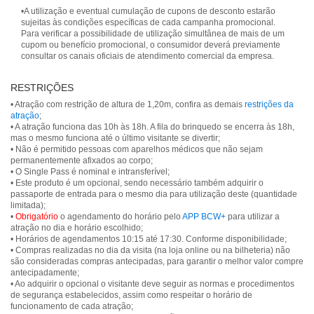
•A utilização e eventual cumulação de cupons de desconto estarão
sujeitas às condições específicas de cada campanha promocional.
Para verificar a possibilidade de utilização simultânea de mais de um
cupom ou benefício promocional, o consumidor deverá previamente
consultar os canais oficiais de atendimento comercial da empresa.
RESTRIÇÕES
• Atração com restrição de altura de 1,20m, confira as demais
restrições da
atração
;
• A atração funciona das 10h às 18h. A fila do brinquedo se encerra às 18h,
mas o mesmo funciona até o último visitante se divertir;
• Não é permitido pessoas com aparelhos médicos que não sejam
permanentemente afixados ao corpo;
• O Single Pass é nominal e intransferível;
• Este produto é um opcional, sendo necessário também adquirir o
passaporte de entrada para o mesmo dia para utilização deste (quantidade
limitada);
•
Obrigatório
o agendamento do horário pelo
APP BCW+
para utilizar a
atração no dia e horário escolhido;
• Horários de agendamentos 10:15 até 17:30. Conforme disponibilidade;
• Compras realizadas no dia da visita (na loja online ou na bilheteria) não
são consideradas compras antecipadas, para garantir o melhor valor compre
antecipadamente;
• Ao adquirir o opcional o visitante deve seguir as normas e procedimentos
de segurança estabelecidos, assim como respeitar o horário de
funcionamento de cada atração;