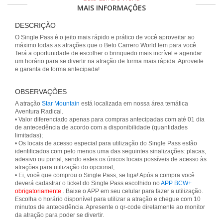
MAIS INFORMAÇÕES
DESCRIÇÃO
O Single Pass é o jeito mais rápido e prático de você aproveitar ao
máximo todas as atrações que o Beto Carrero World tem para você.
Terá a oportunidade de escolher o brinquedo mais incrível e agendar
um horário para se divertir na atração de forma mais rápida. Aproveite
e garanta de forma antecipada!
OBSERVAÇÕES
A atração
Star Mountain
está localizada em nossa área temática
Aventura Radical.
• Valor diferenciado apenas para compras antecipadas com até 01 dia
de antecedência de acordo com a disponibilidade (quantidades
limitadas);
• Os locais de acesso especial para utilização do Single Pass estão
identificados com pelo menos uma das seguintes sinalizações: placas,
adesivo ou portal, sendo estes os únicos locais possíveis de acesso às
atrações para utilização do opcional;
• Ei, você que comprou o Single Pass, se liga! Após a compra você
deverá cadastrar o ticket do Single Pass escolhido no
APP BCW+
obrigatoriamente
. Baixe o APP em seu celular para fazer a utilização.
Escolha o horário disponível para utilizar a atração e chegue com 10
minutos de antecedência. Apresente o qr-code diretamente ao monitor
da atração para poder se divertir.