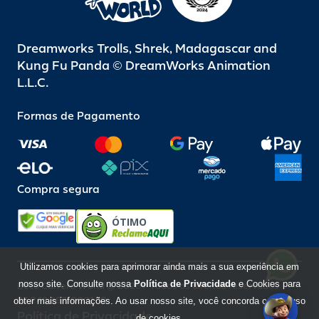
Dreamworks Trolls, Shrek, Madagascar and
Kung Fu Panda © DreamWorks Animation
L.L.C.
Formas de Pagamento
Compra segura
ÓTIMO
Utilizamos cookies para aprimorar ainda mais a sua experiência em
nosso site. Consulte nossa
Política de Privacidade
e Cookies para
Beto Carrero World @ 2026 / Todos os direitos reservados
85.248.987/0001-10
obter mais informações. Ao usar nosso site, você concorda com o uso
Política de Privacidade
de cookies.