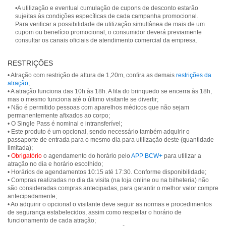
•A utilização e eventual cumulação de cupons de desconto estarão
sujeitas às condições específicas de cada campanha promocional.
Para verificar a possibilidade de utilização simultânea de mais de um
cupom ou benefício promocional, o consumidor deverá previamente
consultar os canais oficiais de atendimento comercial da empresa.
RESTRIÇÕES
• Atração com restrição de altura de 1,20m, confira as demais
restrições da
atração
;
• A atração funciona das 10h às 18h. A fila do brinquedo se encerra às 18h,
mas o mesmo funciona até o último visitante se divertir;
• Não é permitido pessoas com aparelhos médicos que não sejam
permanentemente afixados ao corpo;
• O Single Pass é nominal e intransferível;
• Este produto é um opcional, sendo necessário também adquirir o
passaporte de entrada para o mesmo dia para utilização deste (quantidade
limitada);
•
Obrigatório
o agendamento do horário pelo
APP BCW+
para utilizar a
atração no dia e horário escolhido;
• Horários de agendamentos 10:15 até 17:30. Conforme disponibilidade;
• Compras realizadas no dia da visita (na loja online ou na bilheteria) não
são consideradas compras antecipadas, para garantir o melhor valor compre
antecipadamente;
• Ao adquirir o opcional o visitante deve seguir as normas e procedimentos
de segurança estabelecidos, assim como respeitar o horário de
funcionamento de cada atração;