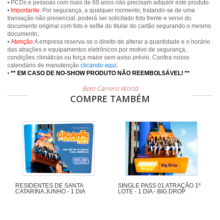
• PCDs e pessoas com mais de 60 anos não precisam adquirir este produto.
•
Importante:
Por segurança, a qualquer momento, tratando-se de uma
transação não presencial, poderá ser solicitado foto frente e verso do
documento original com foto e selfie do titular do cartão segurando o mesmo
documento;
•
Atenção:
A empresa reserva-se o direito de alterar a quantidade e o horário
das atrações e equipamentos eletrônicos por motivo de segurança,
condições climáticas ou força maior sem aviso prévio. Confira nosso
calendário de manutenção
clicando aqui
;
•
** EM CASO DE NO-SHOW PRODUTO NÃO REEMBOLSÁVEL! **
Beto Carrero World
COMPRE TAMBÉM
RESIDENTES DE SANTA
SINGLE PASS 01 ATRAÇÃO 1º
CATARINA JUNHO - 1 DIA
LOTE - 1 DIA - BIG DROP