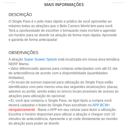
MAIS INFORMAÇÕES
DESCRIÇÃO
O Single Pass é o jeito mais rápido e prático de você aproveitar ao
máximo todas as atrações que o Beto Carrero World tem para você.
Terá a oportunidade de escolher o brinquedo mais incrível e agendar
um horário para se divertir na atração de forma mais rápida. Aproveite
e garanta de forma antecipada!
OBSERVAÇÕES
A atração
Super Soaker Splash
está localizada em nossa área temática
NERF Mania.
• Valor diferenciado apenas para compras antecipadas com até 01 dia
de antecedência de acordo com a disponibilidade (quantidades
limitadas);
• Os locais de acesso especial para utilização do Single Pass estão
identificados com pelo menos uma das seguintes sinalizações: placas,
adesivo ou portal, sendo estes os únicos locais possíveis de acesso às
atrações para utilização do opcional;
• Ei, você que comprou o Single Pass, se liga! Após a compra você
deverá cadastrar o ticket do Single Pass escolhido no
APP BCW+
obrigatoriamente
. Baixe o APP em seu celular para fazer a utilização.
Escolha o horário disponível para utilizar a atração e chegue com 10
minutos de antecedência. Apresente o qr-code diretamente ao monitor
da atração para poder se divertir.