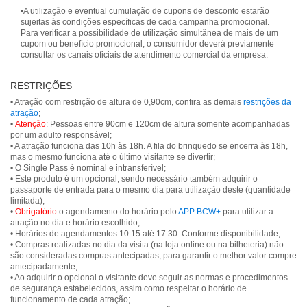
•A utilização e eventual cumulação de cupons de desconto estarão
sujeitas às condições específicas de cada campanha promocional.
Para verificar a possibilidade de utilização simultânea de mais de um
cupom ou benefício promocional, o consumidor deverá previamente
consultar os canais oficiais de atendimento comercial da empresa.
RESTRIÇÕES
• Atração com restrição de altura de 0,90cm, confira as demais
restrições da
atração
;
•
Atenção
: Pessoas entre 90cm e 120cm de altura somente acompanhadas
por um adulto responsável;
• A atração funciona das 10h às 18h. A fila do brinquedo se encerra às 18h,
mas o mesmo funciona até o último visitante se divertir;
• O Single Pass é nominal e intransferível;
• Este produto é um opcional, sendo necessário também adquirir o
passaporte de entrada para o mesmo dia para utilização deste (quantidade
limitada);
•
Obrigatório
o agendamento do horário pelo
APP BCW+
para utilizar a
atração no dia e horário escolhido;
• Horários de agendamentos 10:15 até 17:30. Conforme disponibilidade;
• Compras realizadas no dia da visita (na loja online ou na bilheteria) não
são consideradas compras antecipadas, para garantir o melhor valor compre
antecipadamente;
• Ao adquirir o opcional o visitante deve seguir as normas e procedimentos
de segurança estabelecidos, assim como respeitar o horário de
funcionamento de cada atração;