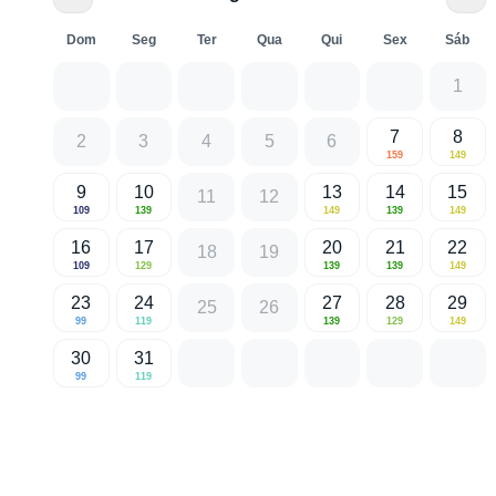
Dom
Seg
Ter
Qua
Qui
Sex
Sáb
1
7
8
2
3
4
5
6
159
149
9
10
13
14
15
11
12
109
139
149
139
149
16
17
20
21
22
18
19
109
129
139
139
149
23
24
27
28
29
25
26
99
119
139
129
149
30
31
99
119