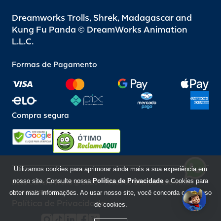
Dreamworks Trolls, Shrek, Madagascar and
Kung Fu Panda © DreamWorks Animation
L.L.C.
Formas de Pagamento
Compra segura
ÓTIMO
Utilizamos cookies para aprimorar ainda mais a sua experiência em
nosso site. Consulte nossa
Política de Privacidade
e Cookies para
Beto Carrero World @ 2026 / Todos os direitos reservados
85.248.987/0001-10
obter mais informações. Ao usar nosso site, você concorda com o uso
Política de Privacidade
de cookies.