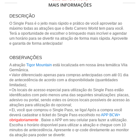
MAIS INFORMAÇÕES
DESCRIÇÃO
O Single Pass é o jeito mais rápido e prático de você aproveitar ao
máximo todas as atrações que o Beto Carrero World tem para você.
Terá a oportunidade de escolher o brinquedo mais incrível e agendar
um horário para se divertir na atração de forma mais rápida. Aproveite
e garanta de forma antecipada!
OBSERVAÇÕES
A atração
Tigor Mountain
está localizada em nossa área temática Vila
Germânica.
• Valor diferenciado apenas para compras antecipadas com até 01 dia
de antecedência de acordo com a disponibilidade (quantidades
limitadas);
• Os locais de acesso especial para utilização do Single Pass estão
identificados com pelo menos uma das seguintes sinalizações: placas,
adesivo ou portal, sendo estes os únicos locais possíveis de acesso às
atrações para utilização do opcional;
• Ei, você que comprou o Single Pass, se liga! Após a compra você
deverá cadastrar o ticket do Single Pass escolhido no
APP BCW+
obrigatoriamente
. Baixe o APP em seu celular para fazer a utilização.
Escolha o horário disponível para utilizar a atração e chegue com 10
minutos de antecedência. Apresente o qr-code diretamente ao monitor
da atração para poder se divertir.