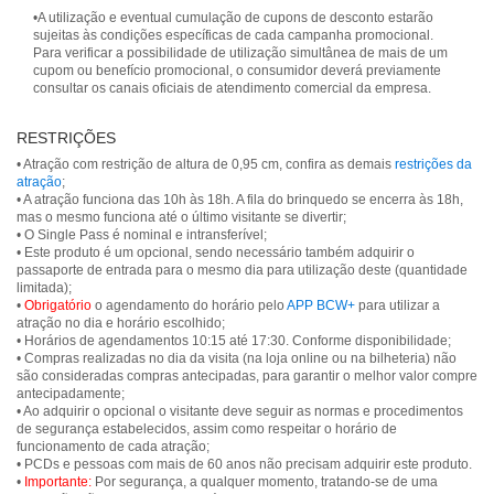
•A utilização e eventual cumulação de cupons de desconto estarão
sujeitas às condições específicas de cada campanha promocional.
Para verificar a possibilidade de utilização simultânea de mais de um
cupom ou benefício promocional, o consumidor deverá previamente
consultar os canais oficiais de atendimento comercial da empresa.
RESTRIÇÕES
• Atração com restrição de altura de 0,95 cm, confira as demais
restrições da
atração
;
• A atração funciona das 10h às 18h. A fila do brinquedo se encerra às 18h,
mas o mesmo funciona até o último visitante se divertir;
• O Single Pass é nominal e intransferível;
• Este produto é um opcional, sendo necessário também adquirir o
passaporte de entrada para o mesmo dia para utilização deste (quantidade
limitada);
•
Obrigatório
o agendamento do horário pelo
APP BCW+
para utilizar a
atração no dia e horário escolhido;
• Horários de agendamentos 10:15 até 17:30. Conforme disponibilidade;
• Compras realizadas no dia da visita (na loja online ou na bilheteria) não
são consideradas compras antecipadas, para garantir o melhor valor compre
antecipadamente;
• Ao adquirir o opcional o visitante deve seguir as normas e procedimentos
de segurança estabelecidos, assim como respeitar o horário de
funcionamento de cada atração;
• PCDs e pessoas com mais de 60 anos não precisam adquirir este produto.
•
Importante:
Por segurança, a qualquer momento, tratando-se de uma