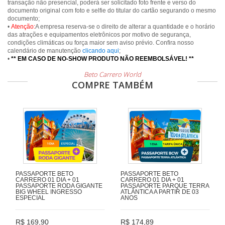
transação não presencial, poderá ser solicitado foto frente e verso do
documento original com foto e selfie do titular do cartão segurando o mesmo
documento;
•
Atenção:
A empresa reserva-se o direito de alterar a quantidade e o horário
das atrações e equipamentos eletrônicos por motivo de segurança,
condições climáticas ou força maior sem aviso prévio. Confira nosso
calendário de manutenção
clicando aqui
;
•
** EM CASO DE NO-SHOW PRODUTO NÃO REEMBOLSÁVEL! **
Beto Carrero World
COMPRE TAMBÉM
PASSAPORTE BETO
PASSAPORTE BETO
CARRERO 01 DIA + 01
CARRERO 01 DIA + 01
PASSAPORTE RODA GIGANTE
PASSAPORTE PARQUE TERRA
BIG WHEEL INGRESSO
ATLÂNTICA A PARTIR DE 03
ESPECIAL
ANOS
R$ 169,90
R$ 174,89