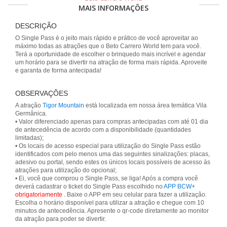
MAIS INFORMAÇÕES
DESCRIÇÃO
O Single Pass é o jeito mais rápido e prático de você aproveitar ao
máximo todas as atrações que o Beto Carrero World tem para você.
Terá a oportunidade de escolher o brinquedo mais incrível e agendar
um horário para se divertir na atração de forma mais rápida. Aproveite
e garanta de forma antecipada!
OBSERVAÇÕES
A atração
Tigor Mountain
está localizada em nossa área temática Vila
Germânica.
• Valor diferenciado apenas para compras antecipadas com até 01 dia
de antecedência de acordo com a disponibilidade (quantidades
limitadas);
• Os locais de acesso especial para utilização do Single Pass estão
identificados com pelo menos uma das seguintes sinalizações: placas,
adesivo ou portal, sendo estes os únicos locais possíveis de acesso às
atrações para utilização do opcional;
• Ei, você que comprou o Single Pass, se liga! Após a compra você
deverá cadastrar o ticket do Single Pass escolhido no
APP BCW+
obrigatoriamente
. Baixe o APP em seu celular para fazer a utilização.
Escolha o horário disponível para utilizar a atração e chegue com 10
minutos de antecedência. Apresente o qr-code diretamente ao monitor
da atração para poder se divertir.