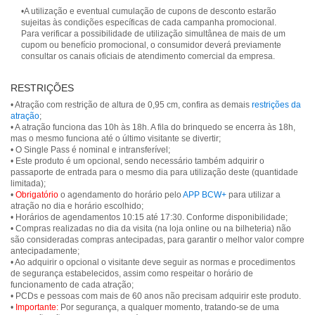
•A utilização e eventual cumulação de cupons de desconto estarão
sujeitas às condições específicas de cada campanha promocional.
Para verificar a possibilidade de utilização simultânea de mais de um
cupom ou benefício promocional, o consumidor deverá previamente
consultar os canais oficiais de atendimento comercial da empresa.
RESTRIÇÕES
• Atração com restrição de altura de 0,95 cm, confira as demais
restrições da
atração
;
• A atração funciona das 10h às 18h. A fila do brinquedo se encerra às 18h,
mas o mesmo funciona até o último visitante se divertir;
• O Single Pass é nominal e intransferível;
• Este produto é um opcional, sendo necessário também adquirir o
passaporte de entrada para o mesmo dia para utilização deste (quantidade
limitada);
•
Obrigatório
o agendamento do horário pelo
APP BCW+
para utilizar a
atração no dia e horário escolhido;
• Horários de agendamentos 10:15 até 17:30. Conforme disponibilidade;
• Compras realizadas no dia da visita (na loja online ou na bilheteria) não
são consideradas compras antecipadas, para garantir o melhor valor compre
antecipadamente;
• Ao adquirir o opcional o visitante deve seguir as normas e procedimentos
de segurança estabelecidos, assim como respeitar o horário de
funcionamento de cada atração;
• PCDs e pessoas com mais de 60 anos não precisam adquirir este produto.
•
Importante:
Por segurança, a qualquer momento, tratando-se de uma