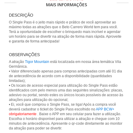
MAIS INFORMAÇÕES
DESCRIÇÃO
O Single Pass é o jeito mais rápido e prático de você aproveitar ao
máximo todas as atrações que o Beto Carrero World tem para você.
Terá a oportunidade de escolher o brinquedo mais incrível e agendar
um horário para se divertir na atração de forma mais rápida. Aproveite
e garanta de forma antecipada!
OBSERVAÇÕES
A atração
Tigor Mountain
está localizada em nossa área temática Vila
Germânica.
• Valor diferenciado apenas para compras antecipadas com até 01 dia
de antecedência de acordo com a disponibilidade (quantidades
limitadas);
• Os locais de acesso especial para utilização do Single Pass estão
identificados com pelo menos uma das seguintes sinalizações: placas,
adesivo ou portal, sendo estes os únicos locais possíveis de acesso às
atrações para utilização do opcional;
• Ei, você que comprou o Single Pass, se liga! Após a compra você
deverá cadastrar o ticket do Single Pass escolhido no
APP BCW+
obrigatoriamente
. Baixe o APP em seu celular para fazer a utilização.
Escolha o horário disponível para utilizar a atração e chegue com 10
minutos de antecedência. Apresente o qr-code diretamente ao monitor
da atração para poder se divertir.