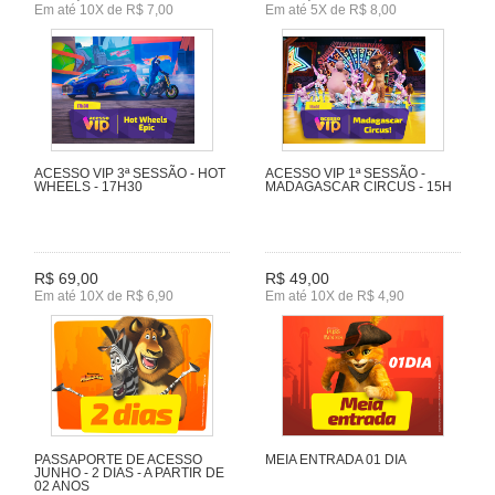
Em até 10X de R$ 7,00
Em até 5X de R$ 8,00
ACESSO VIP 3ª SESSÃO - HOT
ACESSO VIP 1ª SESSÃO -
WHEELS - 17H30
MADAGASCAR CIRCUS - 15H
R$ 69,00
R$ 49,00
Em até 10X de R$ 6,90
Em até 10X de R$ 4,90
PASSAPORTE DE ACESSO
MEIA ENTRADA 01 DIA
JUNHO - 2 DIAS - A PARTIR DE
02 ANOS