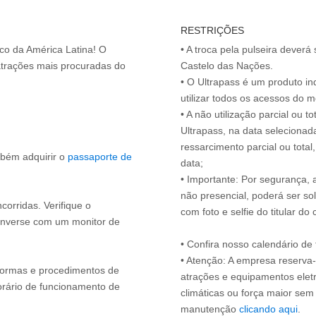
RESTRIÇÕES
ico da América Latina! O
• A troca pela pulseira deverá 
atrações mais procuradas do
Castelo das Nações.
• O Ultrapass é um produto in
utilizar todos os acessos do 
• A não utilização parcial ou 
Ultrapass, na data selecionad
ressarcimento parcial ou tota
mbém adquirir o
passaporte de
data;
• Importante: Por segurança,
não presencial, poderá ser sol
ncorridas. Verifique o
com foto e selfie do titular 
onverse com um monitor de
• Confira nosso calendário d
• Atenção: A empresa reserva-s
s normas e procedimentos de
atrações e equipamentos elet
orário de funcionamento de
climáticas ou força maior sem
manutenção
clicando aqui
.