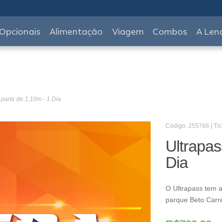
Opcionais
Alimentação
Viagem
Combos
A Len
 partir de 1,10m - 1 Dia
Código: 255766 | Tic
Ultrapas
Dia
O Ultrapass tem a
parque Beto Carr