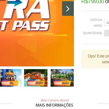
R$
799,00
o
DATA DA
1
VISITA
QUANTIDADE
«
Ops!
Este p
sele
2
9
1
2
3
Beto Carrero World
MAIS INFORMAÇÕES