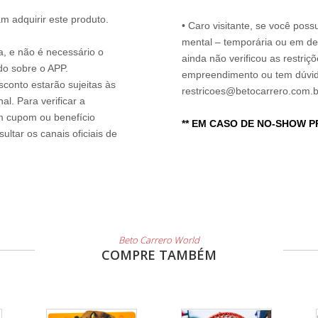
 adquirir este produto.
• Caro visitante, se você possu
mental – temporária ou em defi
ia, e não é necessário o
ainda não verificou as restriç
do sobre o APP.
empreendimento ou tem dúvida
sconto estarão sujeitas às
restricoes@betocarrero.com.b
l. Para verificar a
um cupom ou benefício
** EM CASO DE NO-SHOW 
ltar os canais oficiais de
Beto Carrero World
COMPRE TAMBÉM