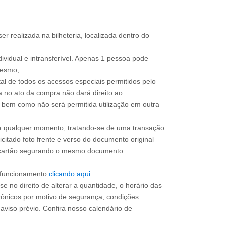
ser realizada na bilheteria, localizada dentro do
dividual e intransferível. Apenas 1 pessoa pode
mesmo;
total de todos os acessos especiais permitidos pelo
a no ato da compra não dará direito ao
l, bem como não será permitida utilização em outra
 a qualquer momento, tratando-se de uma transação
icitado foto frente e verso do documento original
do cartão segurando o mesmo documento.
e funcionamento
clicando aqui
.
e no direito de alterar a quantidade, o horário das
rônicos por motivo de segurança, condições
 aviso prévio. Confira nosso calendário de