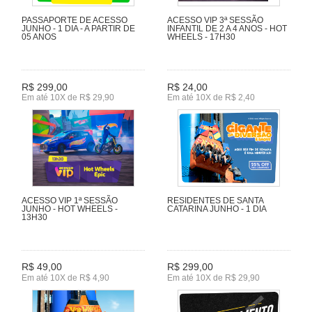
PASSAPORTE DE ACESSO
ACESSO VIP 3ª SESSÃO
JUNHO - 1 DIA - A PARTIR DE
INFANTIL DE 2 A 4 ANOS - HOT
05 ANOS
WHEELS - 17H30
R$ 299,00
R$ 24,00
Em até 10X de R$ 29,90
Em até 10X de R$ 2,40
ACESSO VIP 1ª SESSÃO
RESIDENTES DE SANTA
JUNHO - HOT WHEELS -
CATARINA JUNHO - 1 DIA
13H30
R$ 49,00
R$ 299,00
Em até 10X de R$ 4,90
Em até 10X de R$ 29,90