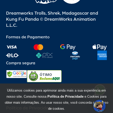
Dreamworks Trolls, Shrek, Madagascar and
Kung Fu Panda © DreamWorks Animation
L.L.C.
Formas de Pagamento
Compra segura
ÓTIMO
Utilizamos cookies para aprimorar ainda mais a sua experiência em
nosso site. Consulte nossa
Política de Privacidade
e Cookies para
Beto Carrero World @ 2026 / Todos os direitos reservados
85.248.987/0001-10
obter mais informações. Ao usar nosso site, você concorda com o uso
Política de Privacidade
de cookies.