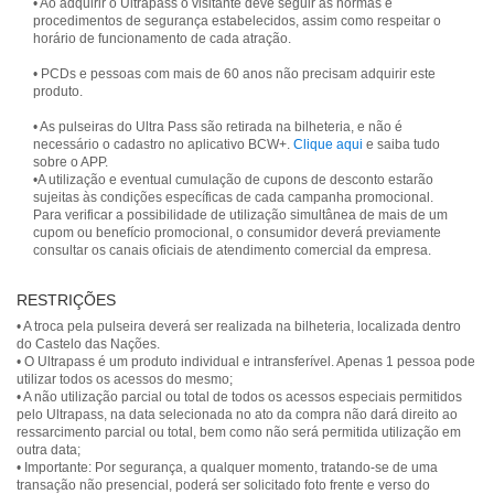
• Ao adquirir o Ultrapass o visitante deve seguir as normas e
procedimentos de segurança estabelecidos, assim como respeitar o
horário de funcionamento de cada atração.
• PCDs e pessoas com mais de 60 anos não precisam adquirir este
produto.
• As pulseiras do Ultra Pass são retirada na bilheteria, e não é
necessário o cadastro no aplicativo BCW+.
Clique aqui
e saiba tudo
sobre o APP.
•A utilização e eventual cumulação de cupons de desconto estarão
sujeitas às condições específicas de cada campanha promocional.
Para verificar a possibilidade de utilização simultânea de mais de um
cupom ou benefício promocional, o consumidor deverá previamente
consultar os canais oficiais de atendimento comercial da empresa.
RESTRIÇÕES
• A troca pela pulseira deverá ser realizada na bilheteria, localizada dentro
do Castelo das Nações.
• O Ultrapass é um produto individual e intransferível. Apenas 1 pessoa pode
utilizar todos os acessos do mesmo;
• A não utilização parcial ou total de todos os acessos especiais permitidos
pelo Ultrapass, na data selecionada no ato da compra não dará direito ao
ressarcimento parcial ou total, bem como não será permitida utilização em
outra data;
• Importante: Por segurança, a qualquer momento, tratando-se de uma
transação não presencial, poderá ser solicitado foto frente e verso do