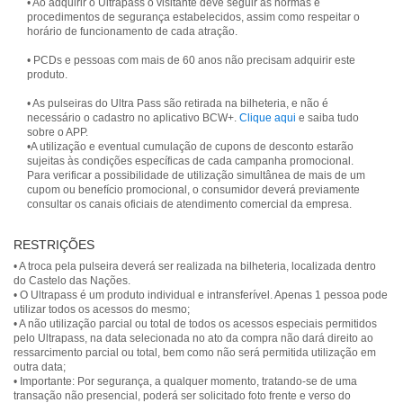
• Ao adquirir o Ultrapass o visitante deve seguir as normas e
procedimentos de segurança estabelecidos, assim como respeitar o
horário de funcionamento de cada atração.
• PCDs e pessoas com mais de 60 anos não precisam adquirir este
produto.
• As pulseiras do Ultra Pass são retirada na bilheteria, e não é
necessário o cadastro no aplicativo BCW+.
Clique aqui
e saiba tudo
sobre o APP.
•A utilização e eventual cumulação de cupons de desconto estarão
sujeitas às condições específicas de cada campanha promocional.
Para verificar a possibilidade de utilização simultânea de mais de um
cupom ou benefício promocional, o consumidor deverá previamente
consultar os canais oficiais de atendimento comercial da empresa.
RESTRIÇÕES
• A troca pela pulseira deverá ser realizada na bilheteria, localizada dentro
do Castelo das Nações.
• O Ultrapass é um produto individual e intransferível. Apenas 1 pessoa pode
utilizar todos os acessos do mesmo;
• A não utilização parcial ou total de todos os acessos especiais permitidos
pelo Ultrapass, na data selecionada no ato da compra não dará direito ao
ressarcimento parcial ou total, bem como não será permitida utilização em
outra data;
• Importante: Por segurança, a qualquer momento, tratando-se de uma
transação não presencial, poderá ser solicitado foto frente e verso do