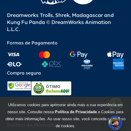
Dreamworks Trolls, Shrek, Madagascar and
Kung Fu Panda © DreamWorks Animation
L.L.C.
Formas de Pagamento
Compra segura
ÓTIMO
Utilizamos cookies para aprimorar ainda mais a sua experiência em
nosso site. Consulte nossa
Política de Privacidade
e Cookies para
Beto Carrero World @ 2026 / Todos os direitos reservados
85.248.987/0001-10
obter mais informações. Ao usar nosso site, você concorda com o uso
Política de Privacidade
de cookies.