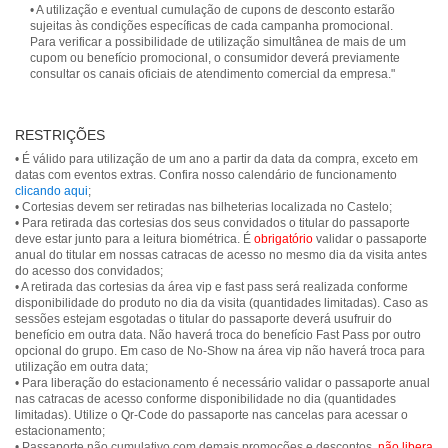
• A utilização e eventual cumulação de cupons de desconto estarão
sujeitas às condições específicas de cada campanha promocional.
Para verificar a possibilidade de utilização simultânea de mais de um
cupom ou benefício promocional, o consumidor deverá previamente
consultar os canais oficiais de atendimento comercial da empresa."
RESTRIÇÕES
• É válido para utilização de um ano a partir da data da compra, exceto em
datas com eventos extras. Confira nosso calendário de funcionamento
clicando aqui
;
• Cortesias devem ser retiradas nas bilheterias localizada no Castelo;
• Para retirada das cortesias dos seus convidados o titular do passaporte
deve estar junto para a leitura biométrica. É
obrigatório
validar o passaporte
anual do titular em nossas catracas de acesso no mesmo dia da visita antes
do acesso dos convidados;
• A retirada das cortesias da área vip e fast pass será realizada conforme
disponibilidade do produto no dia da visita (quantidades limitadas). Caso as
sessões estejam esgotadas o titular do passaporte deverá usufruir do
benefício em outra data. Não haverá troca do benefício Fast Pass por outro
opcional do grupo. Em caso de No-Show na área vip não haverá troca para
utilização em outra data;
• Para liberação do estacionamento é necessário validar o passaporte anual
nas catracas de acesso conforme disponibilidade no dia (quantidades
limitadas). Utilize o Qr-Code do passaporte nas cancelas para acessar o
estacionamento;
• Passaporte não cumulativo com demais promoções e descontos,
não libera