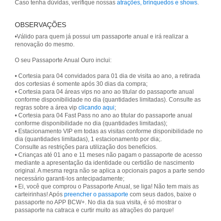
Caso tenha dúvidas, verifique nossas
atrações, brinquedos e shows
.
OBSERVAÇÕES
•Válido para quem já possui um passaporte anual e irá realizar a
renovação do mesmo.
O seu Passaporte Anual Ouro inclui:
• Cortesia para 04 convidados para 01 dia de visita ao ano, a retirada
dos cortesias é somente após 30 dias da compra;
• Cortesia para 04 áreas vips no ano ao titular do passaporte anual
conforme disponibilidade no dia (quantidades limitadas). Consulte as
regras sobre a área vip
clicando aqui
;
• Cortesia para 04 Fast Pass no ano ao titular do passaporte anual
conforme disponibilidade no dia (quantidades limitadas);
• Estacionamento VIP em todas as visitas conforme disponibilidade no
dia (quantidades limitadas), 1 estacionamento por dia;.
Consulte as restrições para utilização dos benefícios.
• Crianças até 01 ano e 11 meses não pagam o passaporte de acesso
mediante a apresentação da identidade ou certidão de nascimento
original. A mesma regra não se aplica a opcionais pagos a parte sendo
necessário garanti-los antecipadamente;
• Ei, você que comprou o Passaporte Anual, se liga! Não tem mais as
carteirinhas! Após
preencher o passaporte
com seus dados, baixe o
passaporte no APP BCW+. No dia da sua visita, é só mostrar o