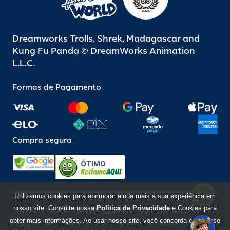
Dreamworks Trolls, Shrek, Madagascar and
Kung Fu Panda © DreamWorks Animation
L.L.C.
Formas de Pagamento
Compra segura
ÓTIMO
Utilizamos cookies para aprimorar ainda mais a sua experiência em
nosso site. Consulte nossa
Política de Privacidade
e Cookies para
Beto Carrero World @ 2026 / Todos os direitos reservados
85.248.987/0001-10
obter mais informações. Ao usar nosso site, você concorda com o uso