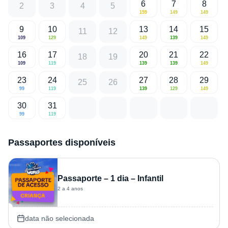
6
7
8
2
3
4
5
159
149
149
9
10
13
14
15
11
12
109
129
149
139
149
16
17
20
21
22
18
19
109
119
139
139
149
23
24
27
28
29
25
26
99
119
139
129
149
30
31
99
119
Passaportes disponíveis
Passaporte – 1 dia – Infantil
2 a 4 anos
data não selecionada