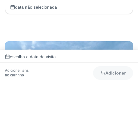
data não selecionada
escolha a data da visita
Adicione itens
Adicionar
no carrinho
Baixe o app BCW+
Acesse todo mapa do parque, cadastre seus
passaportes e opcionais, agende shows e
atrações e muito mais!