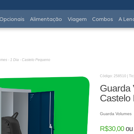
Opcionais
Alimentação
Viagem
Combos
A Len
mes - 1 Dia - Castelo Pequeno
Código: 258510 | Tic
Guarda V
Castelo
Guarda Volumes
R$
30,00
o