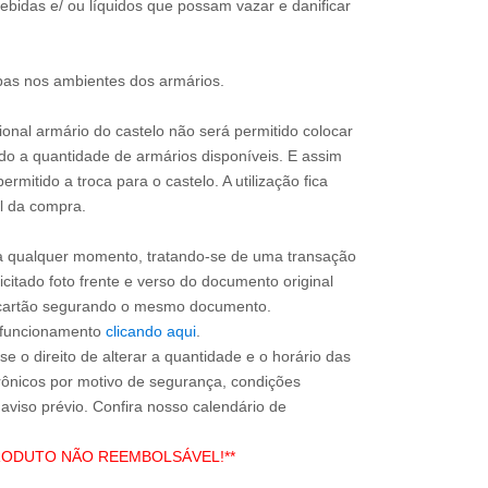
bebidas e/ ou líquidos que possam vazar e danificar
upas nos ambientes dos armários.
onal armário do castelo não será permitido colocar
ido a quantidade de armários disponíveis. E assim
rmitido a troca para o castelo. A utilização fica
al da compra.
a qualquer momento, tratando-se de uma transação
icitado foto frente e verso do documento original
do cartão segurando o mesmo documento.
e funcionamento
clicando aqui
.
e o direito de alterar a quantidade e o horário das
rônicos por motivo de segurança, condições
 aviso prévio. Confira nosso calendário de
RODUTO NÃO REEMBOLSÁVEL!**