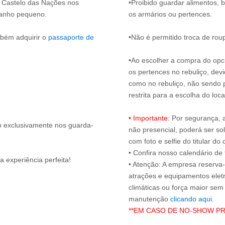
o Castelo das Nações nos
•Proibido guardar alimentos, 
manho pequeno.
os armários ou pertences.
mbém adquirir o
passaporte de
•Não é permitido troca de ro
•Ao escolher a compra do opci
os pertences no rebuliço, dev
como no rebuliço, não sendo pe
restrita para a escolha do loc
• Importante:
Por segurança, 
do exclusivamente nos guarda-
não presencial, poderá ser sol
com foto e selfie do titular 
• Confira nosso calendário d
 experiência perfeita!
• Atenção: A empresa reserva-s
atrações e equipamentos elet
climáticas ou força maior sem
manutenção
clicando aqui
**EM CASO DE NO-SHOW P