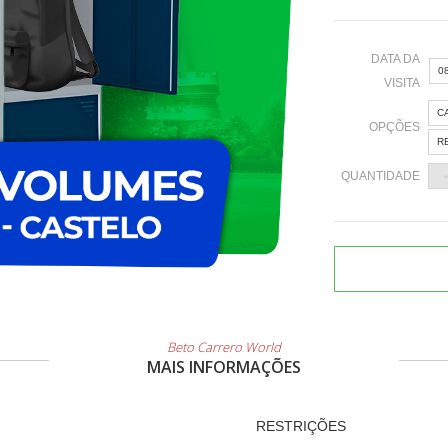
DATA DA
0
VISITA
C
OPÇÕES
«
R
QUANTIDADE
2
9
1
2
Beto Carrero World
3
MAIS INFORMAÇÕES
RESTRIÇÕES