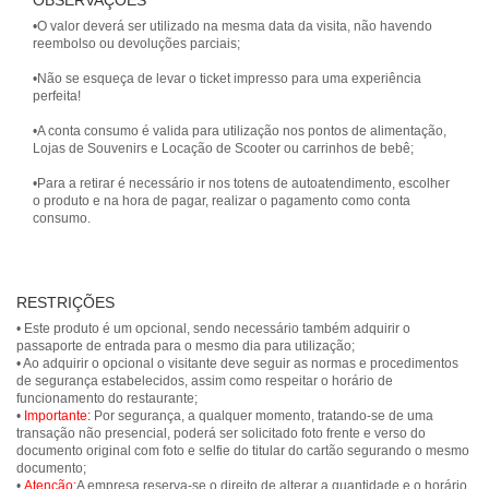
OBSERVAÇÕES
•O valor deverá ser utilizado na mesma data da visita, não havendo
reembolso ou devoluções parciais;
•Não se esqueça de levar o ticket impresso para uma experiência
perfeita!
•A conta consumo é valida para utilização nos pontos de alimentação,
Lojas de Souvenirs e Locação de Scooter ou carrinhos de bebê;
•Para a retirar é necessário ir nos totens de autoatendimento, escolher
o produto e na hora de pagar, realizar o pagamento como conta
consumo.
RESTRIÇÕES
• Este produto é um opcional, sendo necessário também adquirir o
passaporte de entrada para o mesmo dia para utilização;
• Ao adquirir o opcional o visitante deve seguir as normas e procedimentos
de segurança estabelecidos, assim como respeitar o horário de
funcionamento do restaurante;
•
Importante:
Por segurança, a qualquer momento, tratando-se de uma
transação não presencial, poderá ser solicitado foto frente e verso do
documento original com foto e selfie do titular do cartão segurando o mesmo
documento;
•
Atenção:
A empresa reserva-se o direito de alterar a quantidade e o horário