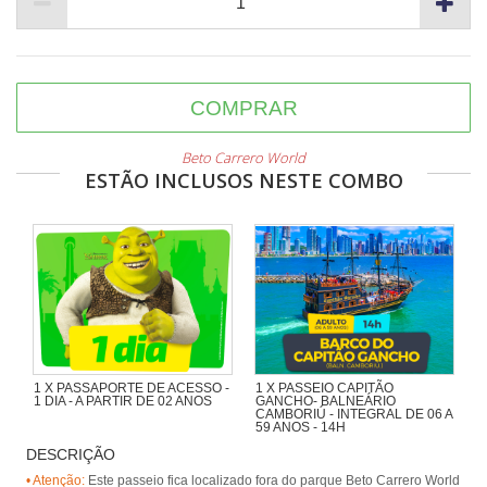
COMPRAR
Beto Carrero World
ESTÃO INCLUSOS NESTE COMBO
1 X PASSAPORTE DE ACESSO -
1 X PASSEIO CAPITÃO
1 DIA - A PARTIR DE 02 ANOS
GANCHO- BALNEÁRIO
CAMBORIÚ - INTEGRAL DE 06 A
59 ANOS - 14H
DESCRIÇÃO
Navegando pela Orla de BC,
passando pela Ilha das Cabras e
• Atenção:
Este passeio fica localizado fora do parque Beto Carrero World
desembarcando na Praia de