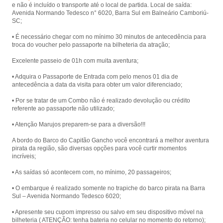
e não é incluído o transporte até o local de partida. Local de saída:
Laranjeiras, com presença animada
Avenida Normando Tedesco n° 6020, Barra Sul em Balneário Camboriú-
de piratas.
SC;
• É necessário chegar com no mínimo 30 minutos de antecedência para
troca do voucher pelo passaporte na bilheteria da atração;
Excelente passeio de 01h com muita aventura;
• Adquira o Passaporte de Entrada com pelo menos 01 dia de
antecedência a data da visita para obter um valor diferenciado;
• Por se tratar de um Combo não é realizado devolução ou crédito
referente ao passaporte não utilizado;
• Atenção Marujos preparem-se para a diversão!!!
A bordo do Barco do Capitão Gancho você encontrará a melhor aventura
pirata da região, são diversas opções para você curtir momentos
incríveis;
• As saídas só acontecem com, no mínimo, 20 passageiros;
• O embarque é realizado somente no trapiche do barco pirata na Barra
Sul – Avenida Normando Tedesco 6020;
• Apresente seu cupom impresso ou salvo em seu dispositivo móvel na
bilheteria ( ATENÇÃO: tenha bateria no celular no momento do retorno);