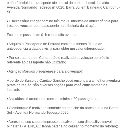
e não é incluído o transporte até o local de partida. Local de saída:
Laranjeiras, com presença animada
Avenida Normando Tedesco n° 6020, Barra Sul em Balneário Camboriú-
de piratas.
SC;
• É necessário chegar com no mínimo 30 minutos de antecedência para
troca do voucher pelo passaporte na bilheteria da atração;
Excelente passeio de 01h com muita aventura;
• Adquira o Passaporte de Entrada com pelo menos 01 dia de
antecedência a data da visita para obter um valor diferenciado;
• Por se tratar de um Combo não é realizado devolução ou crédito
referente ao passaporte não utilizado;
• Atenção Marujos preparem-se para a diversão!!!
A bordo do Barco do Capitão Gancho você encontrará a melhor aventura
pirata da região, são diversas opções para você curtir momentos
incríveis;
• As saídas só acontecem com, no mínimo, 20 passageiros;
• O embarque é realizado somente no trapiche do barco pirata na Barra
Sul – Avenida Normando Tedesco 6020;
• Apresente seu cupom impresso ou salvo em seu dispositivo móvel na
bilheteria ( ATENÇÃO: tenha bateria no celular no momento do retorno);