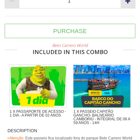
PURCHASE
Beto Carrero World
INCLUDED IN THIS COMBO
1 X PASSAPORTE DE ACESSO -
1 X PASSEIO CAPITÃO
1 DIA - A PARTIR DE 02 ANOS
GANCHO- BALNEÁRIO
CAMBORIÚ - INTEGRAL DE 06 A
59 ANOS - 14H
DESCRIPTION
Navegando pela Orla de BC,
passando pela Ilha das Cabras e
• Atenção:
Este passeio fica localizado fora do parque Beto Carrero World
desembarcando na Praia de