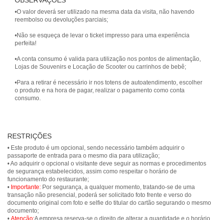
OBSERVAÇÕES
•O valor deverá ser utilizado na mesma data da visita, não havendo
reembolso ou devoluções parciais;
•Não se esqueça de levar o ticket impresso para uma experiência
perfeita!
•A conta consumo é valida para utilização nos pontos de alimentação,
Lojas de Souvenirs e Locação de Scooter ou carrinhos de bebê;
•Para a retirar é necessário ir nos totens de autoatendimento, escolher
o produto e na hora de pagar, realizar o pagamento como conta
consumo.
RESTRIÇÕES
• Este produto é um opcional, sendo necessário também adquirir o
passaporte de entrada para o mesmo dia para utilização;
• Ao adquirir o opcional o visitante deve seguir as normas e procedimentos
de segurança estabelecidos, assim como respeitar o horário de
funcionamento do restaurante;
•
Importante:
Por segurança, a qualquer momento, tratando-se de uma
transação não presencial, poderá ser solicitado foto frente e verso do
documento original com foto e selfie do titular do cartão segurando o mesmo
documento;
•
Atenção:
A empresa reserva-se o direito de alterar a quantidade e o horário