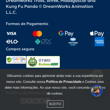
Dreamworks Trolls, Shrek, Madagascar and
Kung Fu Panda © DreamWorks Animation
L.L.C.
Formas de Pagamento
Compra segura
ÓTIMO
Utilizamos cookies para aprimorar ainda mais a sua experiência em
nosso site. Consulte nossa
Política de Privacidade
e Cookies para
Beto Carrero World @ 2026 / Todos os direitos reservados
85.248.987/0001-10
obter mais informações. Ao usar nosso site, você concorda com o uso
Política de Privacidade
de cookies.
ACEITO