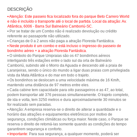
Passeio de bondinho no Parque
Floresta Fantástica - Parque
DESCRIÇÃO
Unipraias em Balneário Camboriú e
Unipraias
tenha um vista panorâmica da cidade
• Atenção: Este passeio fica localizado fora do parque Beto Carrero World
e suas belas praias.
e não é incluído o transporte até o local de partida. Local da atração: Av.
Atlântica, 6006 - Barra Sul Balneário Camboriú-SC.
• Por se tratar de um Combo não é realizado devolução ou crédito
referente ao passaporte não utilizado.
• Neste produto é um combo e está incluso o ingresso do passeio de
bondinho aéreo + a atração Floresta Fantástica.
• O símbolo do Parque Unipraias são os 47 bondinhos aéreos
interligando três estações entre o lado sul da orla de Balneário
Camboriú, subindo até o Morro da Aguada e descendo até a praia de
Laranjeiras, sendo o único do mundo a ligar duas praias com privilegiada
vista da Mata Atlântica e do mar em todo o trajeto.
• Os bondinhos se deslocam a uma velocidade máxima de 16 Km/h,
mantendo uma distância de 97 metros entre eles.
• Cada cabine tem capacidade para oito passageiros e as 47, ao total,
podem transportar até 376 pessoas simultaneamente. O trajeto completo,
de ida e volta, tem 3250 metros e dura aproximadamente 30 minutos se
for realizado sem paradas.
• Atenção: A empresa reserva-se o direito de alterar a quantidade e o
horário das atrações e equipamentos eletrônicos por motivo de
segurança, condições climáticas ou força maior. Neste caso, o Parque se
reserva o direito de retomá-las somente quando as condições do tempo
• Importante:
Para sua segurança, a qualquer momento, poderá ser