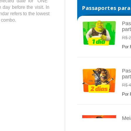
elected date for "ONE"
Passaportes para 
 day before the visit. In
ndar refers to the lowest
st combo.
Pas
par
INFO
R$ 2
Por 
Pas
par
INFO
R$ 4
Por 
Mei
INFO