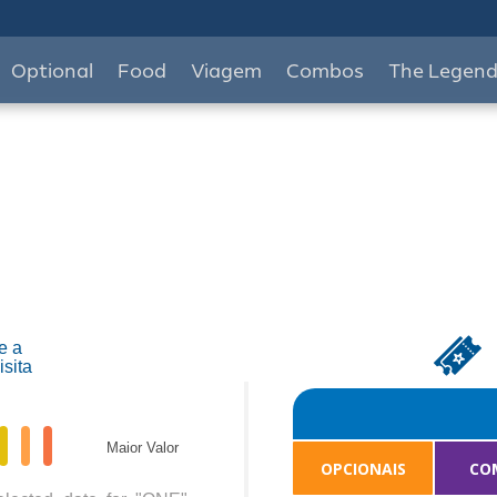
Optional
Food
Viagem
Combos
The Legen
e a
isita
Maior Valor
OPCIONAIS
CO