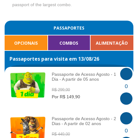
passport of the largest combo.
PASSAPORTES
OPCIONAIS
COMBOS
ALIMENTAÇÃO
Passaportes para visita em 13/08/26
Passaporte de Acesso Agosto - 1
Dia - A partir de 05 anos
INFO
0
R$ 299,00
Por R$ 149,90
Passaporte de Acesso Agosto - 2
Dias - A partir de 02 anos
INFO
0
R$ 449,00