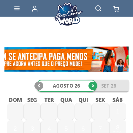
<
>
AGOSTO 26
SET 26
DOM
SEG
TER
QUA
QUI
SEX
SÁB
1
8
2
3
4
5
6
7
159,90
R$