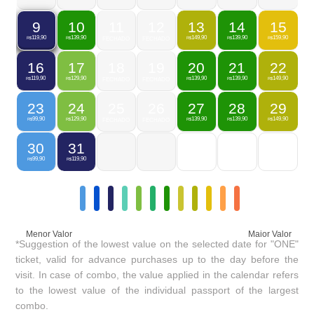
10
11
12
13
14
15
9
139,90
149,90
139,90
159,90
119,90
R$
FECHADO
FECHADO
R$
R$
R$
R$
16
17
18
19
20
21
22
119,90
129,90
139,90
139,90
149,90
R$
R$
FECHADO
FECHADO
R$
R$
R$
23
24
25
26
27
28
29
99,90
129,90
139,90
139,90
149,90
R$
R$
FECHADO
FECHADO
R$
R$
R$
30
31
99,90
119,90
R$
R$
Menor Valor
Maior Valor
*Suggestion of the lowest value on the selected date for "ONE"
ticket, valid for advance purchases up to the day before the
visit. In case of combo, the value applied in the calendar refers
to the lowest value of the individual passport of the largest
combo.