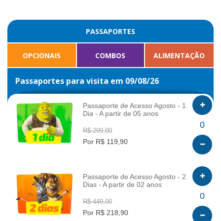
PASSAPORTES
OPCIONAIS
COMBOS
ALIMENTAÇÃO
Passaportes para visita em 09/08/26
Passaporte de Acesso Agosto - 1
Dia - A partir de 05 anos
INFO
0
R$ 299,00
Por R$ 119,90
Passaporte de Acesso Agosto - 2
Dias - A partir de 02 anos
INFO
0
R$ 449,00
Por R$ 218,90