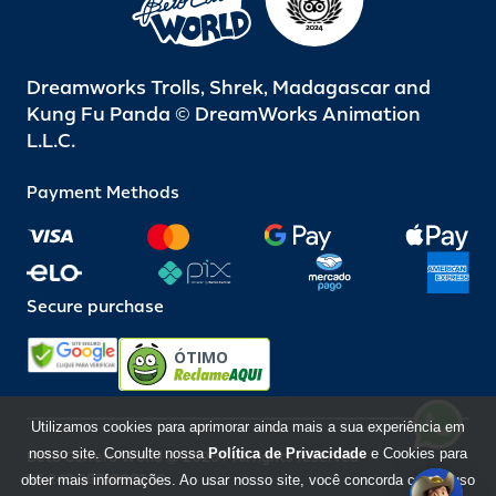
Dreamworks Trolls, Shrek, Madagascar and
Kung Fu Panda © DreamWorks Animation
L.L.C.
Payment Methods
Secure purchase
ÓTIMO
Utilizamos cookies para aprimorar ainda mais a sua experiência em
nosso site. Consulte nossa
Política de Privacidade
e Cookies para
Beto Carrero World @ 2026 / All rights reserved
85.248.987/0001-10
obter mais informações. Ao usar nosso site, você concorda com o uso